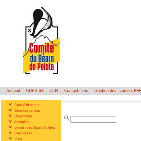
Accueil
CDPB 64
CER
Compétitions
Gestion des licences FF
Comité directeur
Comptes rendus
Règlements
Annuaires
Le coin des Juges Arbitres
Calendriers
Infos