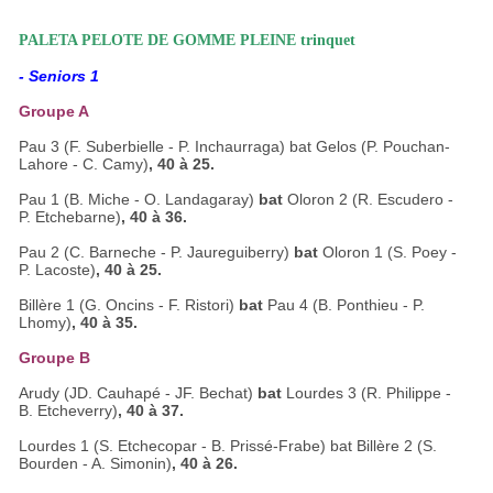
PALETA PELOTE DE GOMME PLEINE trinquet
- Seniors 1
Groupe A
Pau 3 (F. Suberbielle - P. Inchaurraga) bat Gelos (P. Pouchan-
Lahore - C. Camy)
, 40 à 25.
Pau 1 (B. Miche - O. Landagaray)
bat
Oloron 2 (R. Escudero -
P. Etchebarne)
, 40 à 36.
Pau 2 (C. Barneche - P. Jaureguiberry)
bat
Oloron 1 (S. Poey -
P. Lacoste)
, 40 à 25.
Billère 1 (G. Oncins - F. Ristori)
bat
Pau 4 (B. Ponthieu - P.
Lhomy)
, 40 à 35.
Groupe B
Arudy (JD. Cauhapé - JF. Bechat)
bat
Lourdes 3 (R. Philippe -
B. Etcheverry)
, 40 à 37.
Lourdes 1 (S. Etchecopar - B. Prissé-Frabe) bat Billère 2 (S.
Bourden - A. Simonin)
, 40 à 26.