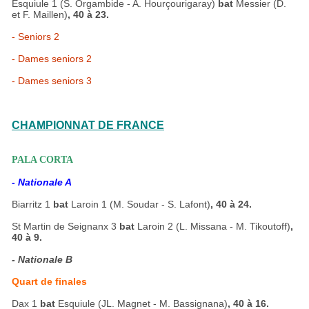
Esquiule 1 (S. Orgambide - A. Hourçourigaray)
bat
Messier (D.
et F. Maillen)
, 40 à 23.
- Seniors 2
- Dames seniors 2
- Dames seniors 3
CHAMPIONNAT DE FRANCE
PALA CORTA
- Nationale A
Biarritz 1
bat
Laroin 1 (M. Soudar - S. Lafont)
, 40 à 24.
St Martin de Seignanx 3
bat
Laroin 2 (L. Missana - M. Tikoutoff)
,
40 à 9.
- Nationale B
Quart de finales
Dax 1
bat
Esquiule (JL. Magnet - M. Bassignana)
, 40 à 16.