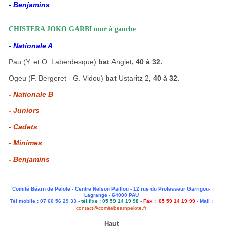
- Benjamins
CHISTERA JOKO GARBI mur à gauche
- Nationale A
Pau (Y. et O. Laberdesque)
bat
Anglet
, 40 à 32.
Ogeu (F. Bergeret - G. Vidou)
bat
Ustaritz 2
, 40 à 32.
- Nationale B
- Juniors
- Cadets
- Minimes
- Benjamins
Comité Béarn de Pelote - Centre Nelson Paillou - 12 rue du Professeur Garrigou-
Lagrange - 64000 PAU
Tél mobile : 07 60 56 29 33 -
tél fixe : 05 59 14 19 98
-
Fax : 05 59 14 19 99
- Mail :
contact@comitebearnpelote.fr
Haut