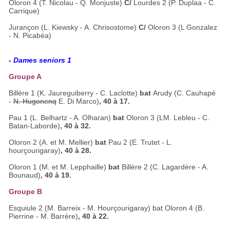
Oloron 4 (T. Nicolau - Q. Monjuste)
C/
Lourdes 2 (P. Duplaa - C.
Carrique)
Jurançon (L. Kiewsky - A. Chrisostome)
C/
Oloron 3 (L Gonzalez
- N. Picabéa)
- Dames seniors 1
Groupe A
Billère 1 (K. Jaureguiberry - C. Laclotte)
bat
Arudy (C. Cauhapé
-
N. Hugonenq
E. Di Marco)
, 40 à 17.
Pau 1 (L. Belhartz - A. Olharan)
bat
Oloron 3 (LM. Lebleu - C.
Batan-Laborde)
, 40 à 32.
Oloron 2 (A. et M. Mellier)
bat
Pau 2 (E. Trutet - L.
hourçourigaray)
, 40 à 28.
Oloron 1 (M. et M. Lepphaille)
bat
Billère 2 (C. Lagardère - A.
Bounaud)
, 40 à 19.
Groupe B
Esquiule 2 (M. Barreix - M. Hourçourigaray) bat Oloron 4 (B.
Pierrine - M. Barrère)
, 40 à 22.