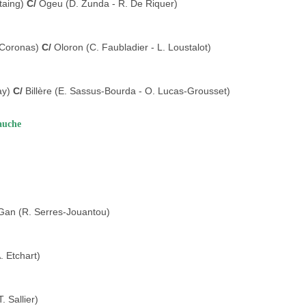
taing)
C/
Ogeu (D. Zunda - R. De Riquer)
. Coronas)
C/
Oloron (C. Faubladier - L. Loustalot)
ay)
C/
Billère (E. Sassus-Bourda - O. Lucas-Grousset)
auche
Gan (R. Serres-Jouantou)
. Etchart)
. Sallier)