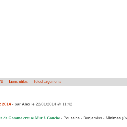
PB
Liens utiles
Telechargements
 2014
- par
Alex
le 22/01/2014 @ 11:42
- Poussins - Benjamins - Minimes ((
ote de Gomme creuse Mur à Gauche