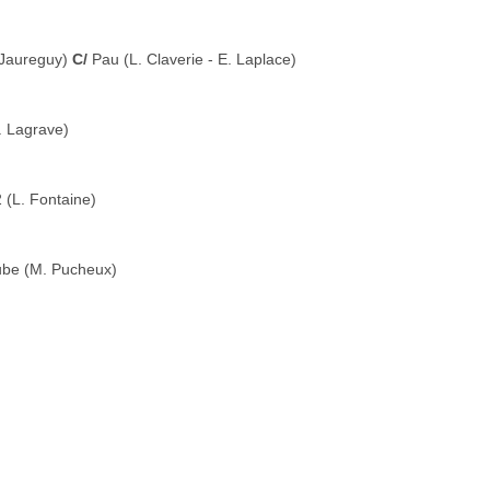
-Jaureguy)
C/
Pau (L. Claverie - E. Laplace)
 Lagrave)
 (L. Fontaine)
be (M. Pucheux)