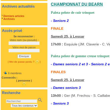
CHAMPIONNAT DU BEARN
Archives actualités
Paleta pelote de cuir trinquet
°
Derniers articles
°
Archives
- Seniors 2
FINALE
Accès privé
Samedi 25, à Lescar
Se reconnecter :
Votre nom (ou pseudo) :
17h00 :
Esquiule (JM. Claverie - C. V
Votre mot de passe
Paleta pelote de gomme creuse trinquet
Envoyer
[ Mot de passe perdu ?
]
- Dames seniors 2 et 3 - Seniors 2 e
FINALES
6 membres
Connectés :
Samedi 25, à Lescar
( personne )
- Dames seniors 3
Recherche
13h00 :
Ger (M. Frechou - S. Caillabe
- Seniors 3