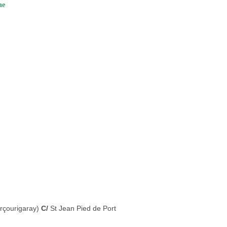
he
rçourigaray)
C/
St Jean Pied de Port