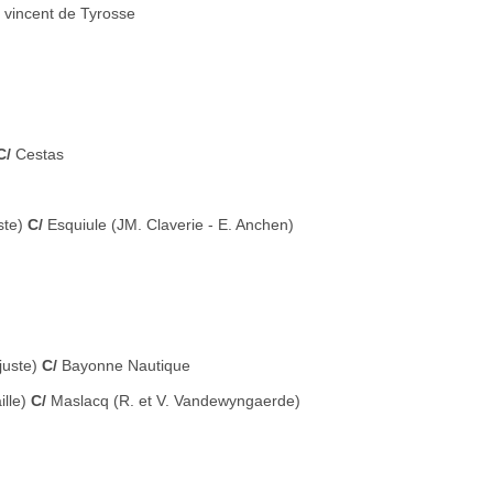
 vincent de Tyrosse
C/
Cestas
ste)
C/
Esquiule (JM. Claverie - E. Anchen)
juste)
C/
Bayonne Nautique
lle)
C/
Maslacq (R. et V. Vandewyngaerde)