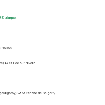
 trinquet
 Haillan
ère)
C/
St Pée sur Nivelle
uçourigaray)
C/
St Etienne de Baïgorry