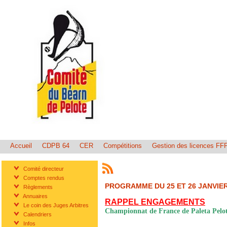
Accueil
CDPB 64
CER
Compétitions
Gestion des licences FF
Comité directeur
Comptes rendus
PROGRAMME DU 25 ET 26 JANVIER
Règlements
Annuaires
RAPPEL ENGAGEMENTS
Le coin des Juges Arbitres
Championnat de France de Paleta Pel
Calendriers
Infos