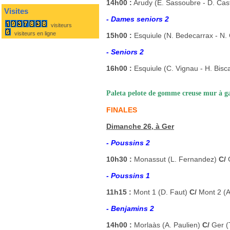
14h00 :
Arudy (E. Sassoubre - D. Cas
Visites
- Dames seniors 2
visiteurs
visiteurs en ligne
15h00 :
Esquiule (N. Bedecarrax - N
- Seniors 2
16h00 :
Esquiule (C. Vignau - H. Bisc
Paleta pelote de gomme creuse mur à g
FINALES
Dimanche 26, à Ger
- Poussins 2
10h30 :
Monassut (L. Fernandez)
C/
- Poussins 1
11h15 :
Mont 1 (D. Faut)
C/
Mont 2 (A
- Benjamins 2
14h00 :
Morlaàs (A. Paulien)
C/
Ger (T