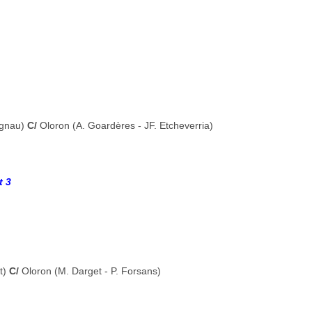
ignau)
C/
Oloron (A. Goardères - JF. Etcheverria)
t 3
t)
C/
Oloron (M. Darget - P. Forsans)