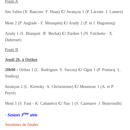
Poule A
Jsm Salies (X. Bancons  F. Huan)
C/
Jurançon 1 (P. Lacoste  J. Lassere)
Mont 2 (P. Anglade - F. Mousquès)
C/
Arudy 2 (P. et J. Hugonenq)
Arudy 1 (S. Blanquet  JF. Bechat)
C/
Pardies 1 (N. Falchetto - X.
Dubernet)
Poule B
Jeudi 26, à Orthez
20h00 :
Orthez 1 (L. Rodrigues  S. Sarcou)
C/
Ogeu 1 (P. Pontacq  L.
Sindicq)
Jurançon 2 (L. Kiewsky  A. Chrisostome)
C/
Moumour 1 (A. et P.
Peyré)
Mont 1 (S. Faut - K. Cabanéro)
C/
Nay 1 (S. Cazenave  J. Bourrouilh)
ème
- Seniors 3
série
Seizièmes de finales