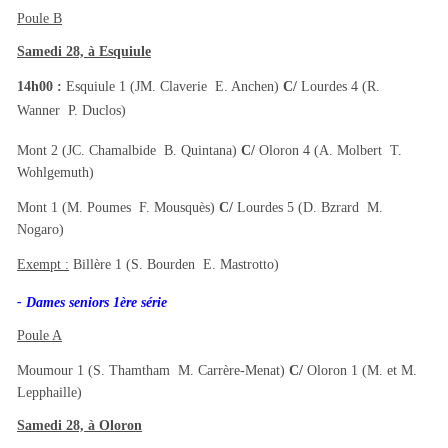
Poule B
Samedi 28, à Esquiule
14h00 :
Esquiule 1 (JM. Claverie  E. Anchen)
C/
Lourdes 4 (R.
Wanner  P. Duclos)
Mont 2 (JC. Chamalbide  B. Quintana)
C/
Oloron 4 (A. Molbert  T.
Wohlgemuth)
Mont 1 (M. Poumes  F. Mousquès)
C/
Lourdes 5 (D. Bzrard  M.
Nogaro)
Exempt :
Billère 1 (S. Bourden  E. Mastrotto)
- Dames seniors 1ère série
Poule A
Moumour 1 (S. Thamtham  M. Carrère-Menat)
C/
Oloron 1 (M. et M.
Lepphaille)
Samedi 28, à Oloron