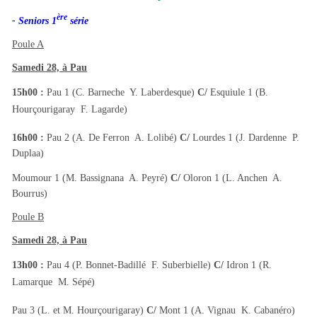
ère
- Seniors 1
série
Poule A
Samedi 28, à Pau
15h00 :
Pau 1 (C. Barneche  Y. Laberdesque)
C/
Esquiule 1 (B.
Hourçourigaray  F. Lagarde)
16h00 :
Pau 2 (A. De Ferron  A. Lolibé)
C/
Lourdes 1 (J. Dardenne  P.
Duplaa)
Moumour 1 (M. Bassignana  A. Peyré)
C/
Oloron 1 (L. Anchen  A.
Bourrus)
Poule B
Samedi 28, à Pau
13h00 :
Pau 4 (P. Bonnet-Badillé  F. Suberbielle)
C/
Idron 1 (R.
Lamarque  M. Sépé)
Pau 3 (L. et M. Hourçourigaray)
C/
Mont 1 (A. Vignau  K. Cabanéro)