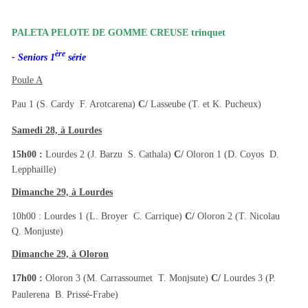
PALETA PELOTE DE GOMME CREUSE trinquet
ère
- Seniors 1
série
Poule A
Pau 1 (S. Cardy  F. Arotcarena)
C/
Lasseube (T. et K. Pucheux)
Samedi 28, à Lourdes
15h00 :
Lourdes 2 (J. Barzu  S. Cathala)
C/
Oloron 1 (D. Coyos  D.
Lepphaille)
Dimanche 29, à Lourdes
10h00 : Lourdes 1 (L. Broyer  C. Carrique)
C/
Oloron 2 (T. Nicolau 
Q. Monjuste)
Dimanche 29, à Oloron
17h00 :
Oloron 3 (M. Carrassoumet  T. Monjsute)
C/
Lourdes 3 (P.
Paulerena  B. Prissé-Frabe)