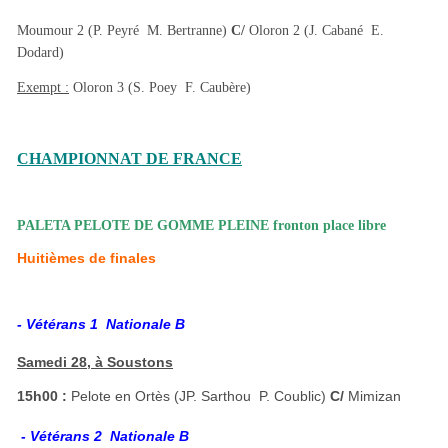
Moumour 2 (P. Peyré  M. Bertranne)
C/
Oloron 2 (J. Cabané  E.
Dodard)
Exempt :
Oloron 3 (S. Poey  F. Caubère)
CHAMPIONNAT DE FRANCE
PALETA PELOTE DE GOMME PLEINE fronton place libre
Huitièmes de finales
- Vétérans 1  Nationale B
Samedi 28, à Soustons
15h00 :
Pelote en Ortès (JP. Sarthou  P. Coublic)
C/
Mimizan
- Vétérans 2  Nationale B