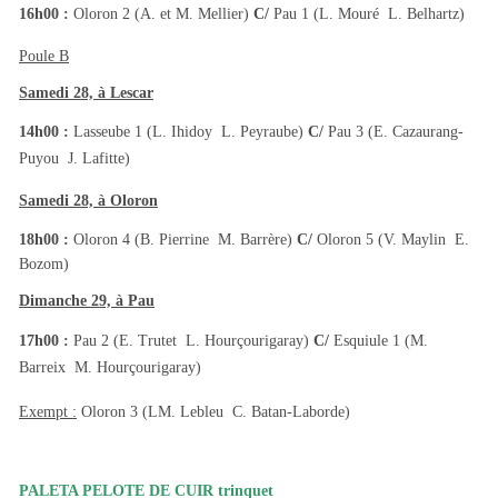
16h00 :
Oloron 2 (A. et M. Mellier)
C/
Pau 1 (L. Mouré  L. Belhartz)
Poule B
Samedi 28, à Lescar
14h00 :
Lasseube 1 (L. Ihidoy  L. Peyraube)
C/
Pau 3 (E. Cazaurang-
Puyou  J. Lafitte)
Samedi 28, à Oloron
18h00 :
Oloron 4 (B. Pierrine  M. Barrère)
C/
Oloron 5 (V. Maylin  E.
Bozom)
Dimanche 29, à Pau
17h00 :
Pau 2 (E. Trutet  L. Hourçourigaray)
C/
Esquiule 1 (M.
Barreix  M. Hourçourigaray)
Exempt :
Oloron 3 (LM. Lebleu  C. Batan-Laborde)
PALETA PELOTE DE CUIR trinquet