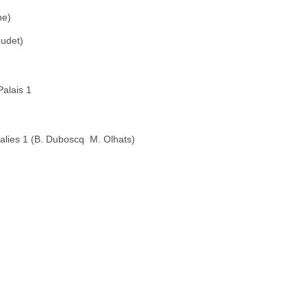
ne)
oudet)
Palais 1
lies 1 (B. Duboscq  M. Olhats)