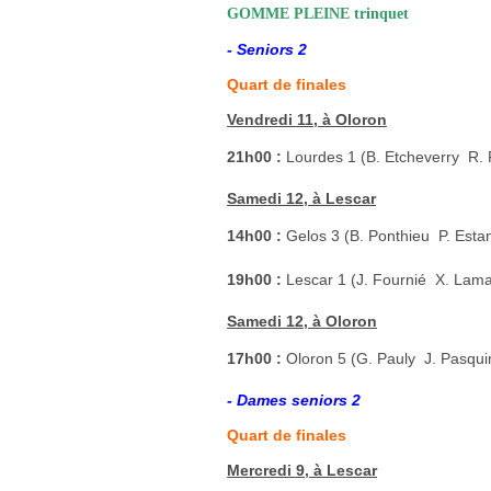
GOMME PLEINE trinquet
- Seniors 2
Quart de finales
Vendredi 11, à Oloron
21h00 :
Lourdes 1 (B. Etcheverry  R. 
Samedi 12, à Lescar
14h00 :
Gelos 3 (B. Ponthieu  P. Esta
19h00 :
Lescar 1 (J. Fournié  X. La
Samedi 12, à Oloron
17h00 :
Oloron 5 (G. Pauly  J. Pasqui
- Dames seniors 2
Quart de finales
Mercredi 9, à Lescar