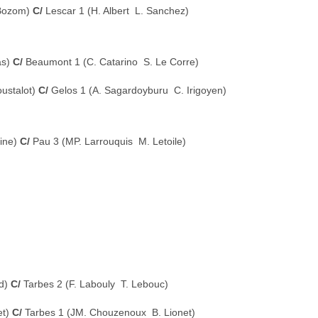
 Bozom)
C/
Lescar 1 (H. Albert  L. Sanchez)
as)
C/
Beaumont 1 (C. Catarino  S. Le Corre)
oustalot)
C/
Gelos 1 (A. Sagardoyburu  C. Irigoyen)
rine)
C/
Pau 3 (MP. Larrouquis  M. Letoile)
ud)
C/
Tarbes 2 (F. Labouly  T. Lebouc)
et)
C/
Tarbes 1 (JM. Chouzenoux  B. Lionet)