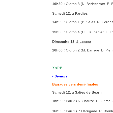
19h30 :
Oloron 3 (N. Bedecarrax  E.
Samedi 12, à Pardies
14h00 :
Oloron 1 (B. Salas  N. Coron
15h00 :
Oloron 4 (C. Flaubadier  L. L
Dimanche 13, à Lescar
16h00 :
Oloron 2 (M. Barrère  B. Pier
XARE
- Seniors
Barrages vers demi-finales
Samedi 12, à Salies de Béarn
15h00 :
Pau 2 (A. Chauze  H. Grima
16h00 :
Pau 1 (P. Darrigade  R. Boud