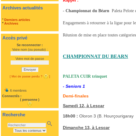
Rappel :
Archives actualités
- Championnat du Béarn
 Paleta Pelot
°
Derniers articles
Engagements à retourner à la ligue pour le
°
Archives
Réunion de mise en place toutes catégories 
Accès privé
Se reconnecter :
Votre nom (ou pseudo) :
CHAMPIONNAT DU BEARN
Votre mot de passe
Envoyer
PALETA CUIR trinquet
[ Mot de passe perdu ?
]
- Seniors 1
6 membres
Demi-finales
Connectés :
( personne )
Samedi 12, à Lescar
Recherche
18h00 :
Oloron 3 (B. Hourçourigaray 
Dimanche 13, à Lescar