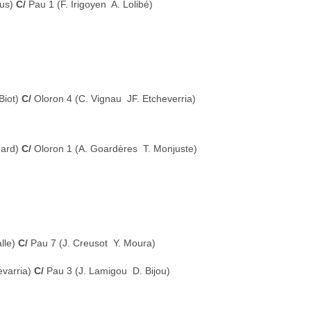
rus)
C/
Pau 1 (F. Irigoyen  A. Lolibé)
Biot)
C/
Oloron 4 (C. Vignau  JF. Etcheverria)
dard)
C/
Oloron 1 (A. Goardères  T. Monjuste)
lle)
C/
Pau 7 (J. Creusot  Y. Moura)
evarria)
C/
Pau 3 (J. Lamigou  D. Bijou)