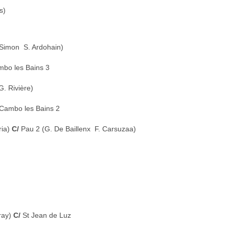
s)
Simon  S. Ardohain)
bo les Bains 3
G. Rivière)
Cambo les Bains 2
ria)
C/
Pau 2 (G. De Baillenx  F. Carsuzaa)
ray)
C/
St Jean de Luz