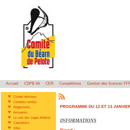
Accueil
CDPB 64
CER
Compétitions
Gestion des licences FF
Comité directeur
Comptes rendus
PROGRAMME DU 12 ET 13 JANVIER
Règlements
Annuaires
Le coin des Juges Arbitres
INFORMATIONS
Calendriers
Infos