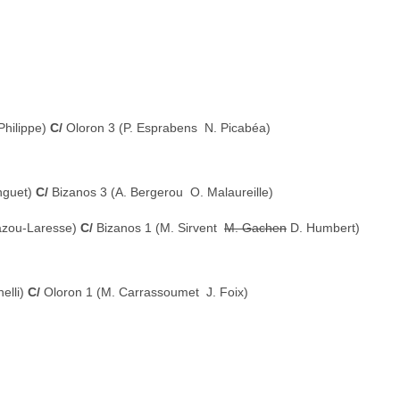
Philippe)
C/
Oloron 3 (P. Esprabens  N. Picabéa)
nguet)
C/
Bizanos 3 (A. Bergerou  O. Malaureille)
mazou-Laresse)
C/
Bizanos 1 (M. Sirvent 
M. Gachen
D. Humbert)
nelli)
C/
Oloron 1 (M. Carrassoumet  J. Foix)