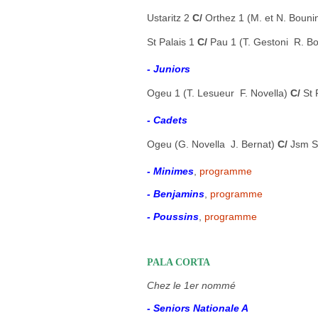
Ustaritz 2
C/
Orthez 1 (M. et N. Bouni
St Palais 1
C/
Pau 1 (T. Gestoni  R. B
- Juniors
Ogeu 1 (T. Lesueur  F. Novella)
C/
St 
- Cadets
Ogeu (G. Novella  J. Bernat)
C/
Jsm Sa
- Minimes
,
programme
- Benjamins
,
programme
- Poussins
,
programme
PALA CORTA
Chez le 1er nommé
- Seniors Nationale A