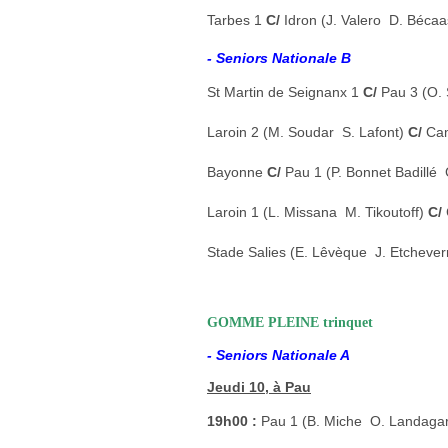
Tarbes 1
C/
Idron (J. Valero  D. Bécaa
- Seniors Nationale B
St Martin de Seignanx 1
C/
Pau 3 (O. 
Laroin 2 (M. Soudar  S. Lafont)
C/
Cam
Bayonne
C/
Pau 1 (P. Bonnet Badillé  
Laroin 1 (L. Missana  M. Tikoutoff)
C/
Stade Salies (E. Lêvèque  J. Etchever
GOMME PLEINE trinquet
- Seniors Nationale A
Jeudi 10, à Pau
19h00 :
Pau 1 (B. Miche  O. Landaga