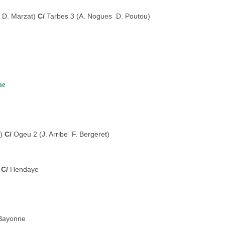
 D. Marzat)
C/
Tarbes 3 (A. Nogues  D. Poutou)
he
t)
C/
Ogeu 2 (J. Arribe  F. Bergeret)
)
C/
Hendaye
Bayonne