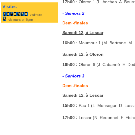
17h00 :
Oloron 1 (L. Anchen  A. Bour
Visites
- Seniors 2
visiteurs
visiteurs en ligne
Demi-finales
Samedi 12, à Lescar
16h00 :
Moumour 1 (M. Bertrane  M. 
Samedi 12, à Oloron
16h00 :
Oloron 6 (J. Cabanné  E. Do
- Seniors 3
Demi-finales
Samedi 12, à Lescar
15h00 :
Pau 1 (L. Monsegur  D. Lassa
17h00 :
Lescar (N. Redonnet  F. Etch