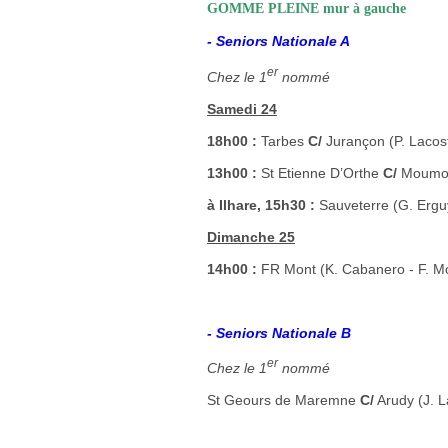
GOMME PLEINE mur à gauche
- Seniors Nationale A
er
Chez le 1
nommé
Samedi 24
18h00 :
Tarbes
C/
Jurançon (P. Lacost
13h00 :
St Etienne D’Orthe
C/
Moumour
à Ilhare, 15h30 :
Sauveterre (G. Erguy 
Dimanche 25
14h00 :
FR Mont (K. Cabanero - F. 
- Seniors Nationale B
er
Chez le 1
nommé
St Geours de Maremne
C/
Arudy (J. L