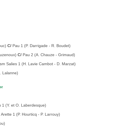
bouc)
C/
Pau 1 (P. Darrigade - R. Boudet)
houzenoux)
C/
Pau 2 (A. Chauze - Grimaud)
sm Salies 1 (H. Lavie Cambot - D. Marzat)
. Lalanne)
he
 1 (Y. et O. Laberdesque)
Arette 1 (P. Hourticq - P. Larrouy)
ou)