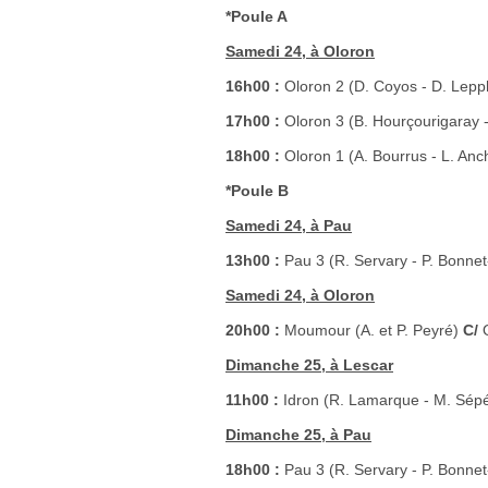
*Poule A
Samedi 24, à Oloron
16h00 :
Oloron 2 (D. Coyos - D. Lepp
17h00 :
Oloron 3 (B. Hourçourigaray 
18h00 :
Oloron 1 (A. Bourrus - L. An
*Poule B
Samedi 24, à Pau
13h00 :
Pau 3 (R. Servary - P. Bonnet
Samedi 24, à Oloron
20h00 :
Moumour (A. et P. Peyré)
C/
O
Dimanche 25, à Lescar
11h00 :
Idron (R. Lamarque - M. Sép
Dimanche 25, à Pau
18h00 :
Pau 3 (R. Servary - P. Bonnet