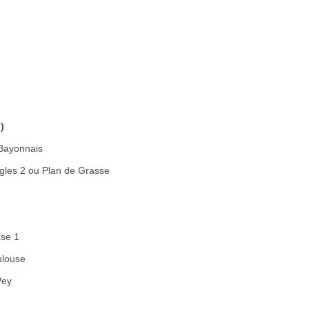
)
Bayonnais
gles 2 ou Plan de Grasse
se 1
louse
ey