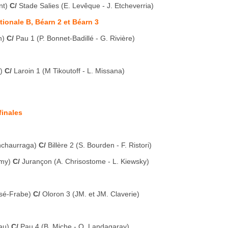
nt)
C/
Stade Salies (E. Levêque - J. Etcheverria)
ionale B, Béarn 2 et Béarn 3
n)
C/
Pau 1 (P. Bonnet-Badillé - G. Rivière)
)
C/
Laroin 1 (M Tikoutoff - L. Missana)
finales
Inchaurraga)
C/
Billère 2 (S. Bourden - F. Ristori)
omy)
C/
Jurançon (A. Chrisostome - L. Kiewsky)
issé-Frabe)
C/
Oloron 3 (JM. et JM. Claverie)
au)
C/
Pau 4 (B. Miche - O. Landagaray)