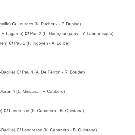
haille)
C/
Lourdes (K. Pucheux - P. Duplaa)
- F. Lagarde)
C/
Pau 2 (L. Hourçourigaray - Y. Laberdesque)
chen)
C/
Pau 1 (F. Irigoyen - A. Lolibé)
-Badillé)
C/
Pau 4 (A. De Ferron - R. Boudet)
loron 4 (L. Missana - F. Caubère)
é)
C/
Lendresse (K. Cabanéro - B. Quintana)
-Badillé)
C/
Lendresse (K. Cabanéro - B. Quintana)