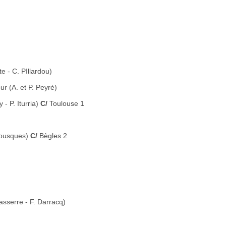
e - C. PIllardou)
 (A. et P. Peyré)
- P. Iturria)
C/
Toulouse 1
Mousques)
C/
Bègles 2
asserre - F. Darracq)