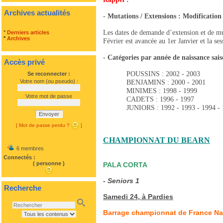
Archives actualités
- Mutations / Extensions : Modification 
Les dates de demande d’extension et de muta
°
Derniers articles
°
Archives
Février est avancée au 1er Janvier et la se
-
Catégories par année de naissance sai
Accès privé
POUSSINS : 2002 - 2003
Se reconnecter :
Votre nom (ou pseudo) :
BENJAMINS : 2000 - 2001
MINIMES : 1998 - 1999
Votre mot de passe
CADETS : 1996 - 1997
JUNIORS : 1992 - 1993 - 1994 -
Envoyer
[ Mot de passe perdu ?
]
CHAMPIONNAT DU BEARN
6 membres
Connectés :
( personne )
PALA CORTA
- Seniors 1
Recherche
Samedi 24, à Pardies
Barrage championnat de France Nat