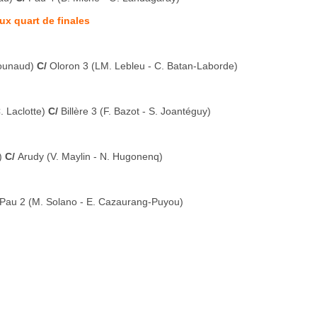
ux quart de finales
Bounaud)
C/
Oloron 3 (LM. Lebleu - C. Batan-Laborde)
C. Laclotte)
C/
Billère 3 (F. Bazot - S. Joantéguy)
e)
C/
Arudy (V. Maylin - N. Hugonenq)
Pau 2 (M. Solano - E. Cazaurang-Puyou)