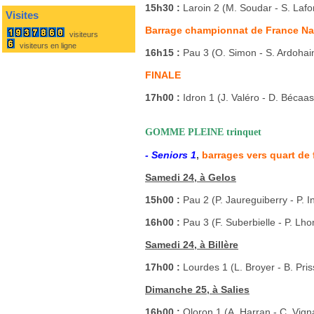
15h30 :
Laroin 2 (M. Soudar - S. Lafo
Visites
Barrage championnat de France Nat
visiteurs
visiteurs en ligne
16h15 :
Pau 3 (O. Simon - S. Ardohai
FINALE
17h00 :
Idron 1 (J. Valéro - D. Bécaas
GOMME PLEINE trinquet
- Seniors 1
,
barrages vers quart de 
Samedi 24, à Gelos
15h00 :
Pau 2 (P. Jaureguiberry - P. 
16h00 :
Pau 3 (F. Suberbielle - P. Lh
Samedi 24, à Billère
17h00 :
Lourdes 1 (L. Broyer - B. Pr
Dimanche 25, à Salies
16h00 :
Oloron 1 (A. Harran - C. Vign