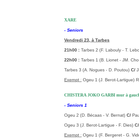
XARE
- Seniors
Vendredi 23, à Tarbes
21h00 :
Tarbes 2 (F. Labouly - T. Le
22h00 :
Tarbes 1 (B. Lionet - JM. C
Tarbes 3 (A. Nogues - D. Poutou)
C/
J
Exempt :
Ogeu 1 (J. Berot-Lartigue) R
CHISTERA JOKO GARBI mur à gauc
- Seniors 1
Ogeu 2 (D. Bécaas - V. Bernat)
C/
Pau
Ogeu 3 (J. Berot-Lartigue - F. Dies)
C/
Exempt :
Ogeu 1 (F. Bergeret - G. Vid