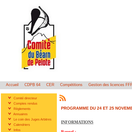
Accueil
CDPB 64
CER
Compétitions
Gestion des licences FF
Comité directeur
Comptes rendus
PROGRAMME DU 24 ET 25 NOVEMB
Règlements
Annuaires
Le coin des Juges Arbitres
INFORMATIONS
Calendriers
Infos
Rappel :