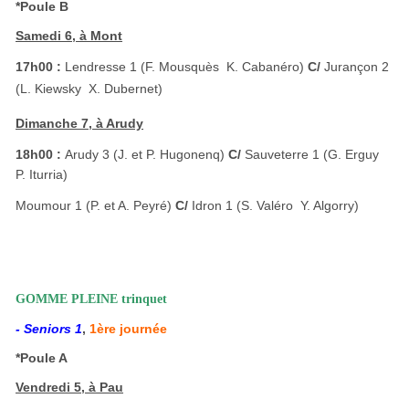
*Poule B
Samedi 6, à Mont
17h00 :
Lendresse 1 (F. Mousquès  K. Cabanéro)
C/
Jurançon 2
(L. Kiewsky  X. Dubernet)
Dimanche 7, à Arudy
18h00 :
Arudy 3 (J. et P. Hugonenq)
C/
Sauveterre 1 (G. Erguy 
P. Iturria)
Moumour 1 (P. et A. Peyré)
C/
Idron 1 (S. Valéro  Y. Algorry)
GOMME PLEINE trinquet
- Seniors 1
,
1ère journée
*Poule A
Vendredi 5, à Pau