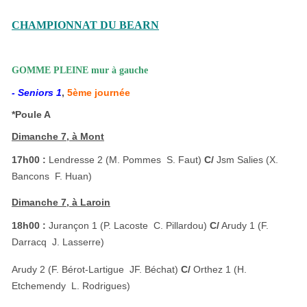
CHAMPIONNAT DU BEARN
GOMME PLEINE mur à gauche
- Seniors 1
,
5ème journée
*Poule A
Dimanche 7, à Mont
17h00 :
Lendresse 2 (M. Pommes  S. Faut)
C/
Jsm Salies (X.
Bancons  F. Huan)
Dimanche 7, à Laroin
18h00 :
Jurançon 1 (P. Lacoste  C. Pillardou)
C/
Arudy 1 (F.
Darracq  J. Lasserre)
Arudy 2 (F. Bérot-Lartigue  JF. Béchat)
C/
Orthez 1 (H.
Etchemendy  L. Rodrigues)