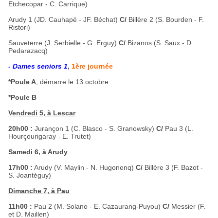
Etchecopar - C. Carrique)
Arudy 1 (JD. Cauhapé - JF. Béchat)
C/
Billère 2 (S. Bourden - F.
Ristori)
Sauveterre (J. Serbielle - G. Erguy)
C/
Bizanos (S. Saux - D.
Pedarazacq)
- Dames seniors 1
,
1ère journée
*Poule A
, démarre le 13 octobre
*Poule B
Vendredi 5, à Lescar
20h00 :
Jurançon 1 (C. Blasco - S. Granowsky)
C/
Pau 3 (L.
Hourçourigaray - E. Trutet)
Samedi 6, à Arudy
17h00 :
Arudy (V. Maylin - N. Hugonenq)
C/
Billère 3 (F. Bazot -
S. Joantéguy)
Dimanche 7, à Pau
11h00 :
Pau 2 (M. Solano - E. Cazaurang-Puyou)
C/
Messier (F.
et D. Maillen)