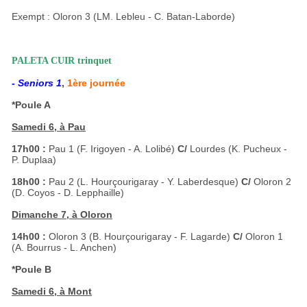
Exempt : Oloron 3 (LM. Lebleu - C. Batan-Laborde)
PALETA CUIR trinquet
- Seniors 1
,
1ère journée
*Poule A
Samedi 6, à Pau
17h00 :
Pau 1 (F. Irigoyen - A. Lolibé)
C/
Lourdes (K. Pucheux -
P. Duplaa)
18h00 :
Pau 2 (L. Hourçourigaray - Y. Laberdesque)
C/
Oloron 2
(D. Coyos - D. Lepphaille)
Dimanche 7, à Oloron
14h00 :
Oloron 3 (B. Hourçourigaray - F. Lagarde)
C/
Oloron 1
(A. Bourrus - L. Anchen)
*Poule B
Samedi 6, à Mont