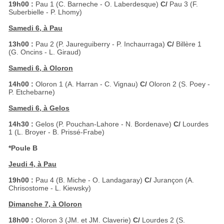
19h00 :
Pau 1 (C. Barneche - O. Laberdesque)
C/
Pau 3 (F.
Suberbielle - P. Lhomy)
Samedi 6, à Pau
13h00 :
Pau 2 (P. Jaureguiberry - P. Inchaurraga)
C/
Billère 1
(G. Oncins - L. Giraud)
Samedi 6, à Oloron
14h00 :
Oloron 1 (A. Harran - C. Vignau)
C/
Oloron 2 (S. Poey -
P. Etchebarne)
Samedi 6, à Gelos
14h30 :
Gelos (P. Pouchan-Lahore - N. Bordenave)
C/
Lourdes
1 (L. Broyer - B. Prissé-Frabe)
*Poule B
Jeudi 4, à Pau
19h00 :
Pau 4 (B. Miche - O. Landagaray)
C/
Jurançon (A.
Chrisostome - L. Kiewsky)
Dimanche 7, à Oloron
18h00 :
Oloron 3 (JM. et JM. Claverie)
C/
Lourdes 2 (S.