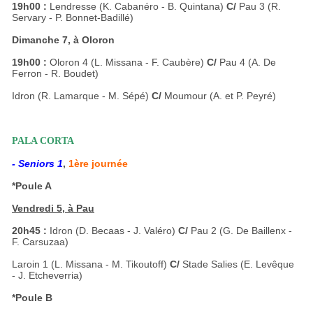
19h00 :
Lendresse (K. Cabanéro - B. Quintana)
C/
Pau 3 (R.
Servary - P. Bonnet-Badillé)
Dimanche 7, à Oloron
19h00 :
Oloron 4 (L. Missana - F. Caubère)
C/
Pau 4 (A. De
Ferron - R. Boudet)
Idron (R. Lamarque - M. Sépé)
C/
Moumour (A. et P. Peyré)
PALA CORTA
- Seniors 1
,
1ère journée
*Poule A
Vendredi 5, à Pau
20h45 :
Idron (D. Becaas - J. Valéro)
C/
Pau 2 (G. De Baillenx -
F. Carsuzaa)
Laroin 1 (L. Missana - M. Tikoutoff)
C/
Stade Salies (E. Levêque
- J. Etcheverria)
*Poule B