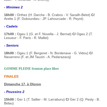
- Minimes 2
16h00 :
Orthez (H. Darche - B. Crabos - V. Sarailh-Belot)
C/
Arette 1 (F. Dubourdieu - JP. Lahourcade - R. Peyré)
- Cadets
17h00 :
Ogeu 1 (G. et F. Novella - J. Bernat)
C/
Ogeu 2 (T.
Lesueur - F. Paris - R. Mallet)
- Seniors
18h00 :
Ogeu 1 (F. Bergeret - N. Bordenave - G. Vidou)
C/
Navarrenx (F. et JM Tauzin - A. Pedarazacq)
GOMME PLEINE fronton place libre
FINALES
Dimanche 17, à Oloron
- Poussins 2
15h00 :
Ger 1 (T. Sallier - M. Larraburu)
C/
Ger 2 (Q. Pesty - B.
Bidau)