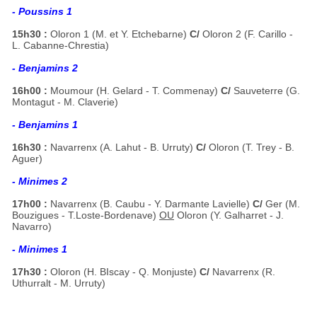
- Poussins 1
15h30 :
Oloron 1 (M. et Y. Etchebarne)
C/
Oloron 2 (F. Carillo -
L. Cabanne-Chrestia)
- Benjamins 2
16h00 :
Moumour (H. Gelard - T. Commenay)
C/
Sauveterre (G.
Montagut - M. Claverie)
- Benjamins 1
16h30 :
Navarrenx (A. Lahut - B. Urruty)
C/
Oloron (T. Trey - B.
Aguer)
- Minimes 2
17h00 :
Navarrenx (B. Caubu - Y. Darmante Lavielle)
C/
Ger (M.
Bouzigues - T.Loste-Bordenave)
OU
Oloron (Y. Galharret - J.
Navarro)
- Minimes 1
17h30 :
Oloron (H. BIscay - Q. Monjuste)
C/
Navarrenx (R.
Uthurralt - M. Urruty)