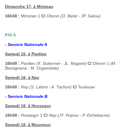
Dimanche 17, à Mimizan
16h00 :
Mimizan 1
C/
Oloron (O. Betat - JP. Saliou)
PALA
- Seniors Nationale A
Samedi 16, à Pardies
16h00 :
Pardies (X. Dubernet - JL. Magnet)
C/
Oloron 1 (M.
Bassignana - M. Orgambide)
Samedi 16, à Nay
16h00 :
Nay (S. Lafont - A. Tachon)
C/
Toulouse
- Seniors Nationale B
Samedi 16, à Hossegor
16h00 :
Hossegor 1
C/
Nay (JY. Pujoou - P. Etchebarne)
Samedi 16, à Moumour