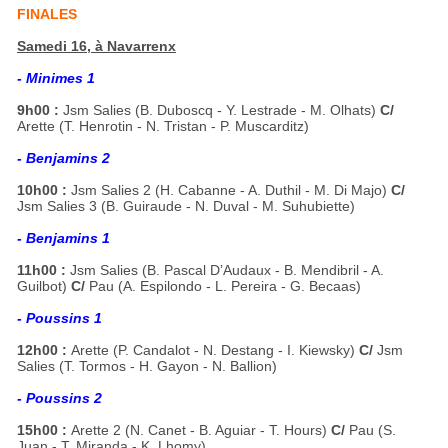
FINALES
Samedi 16, à Navarrenx
- Minimes 1
9h00 :
Jsm Salies (B. Duboscq - Y. Lestrade - M. Olhats)
C/
Arette (T. Henrotin - N. Tristan - P. Muscarditz)
- Benjamins 2
10h00 :
Jsm Salies 2 (H. Cabanne - A. Duthil - M. Di Majo)
C/
Jsm Salies 3 (B. Guiraude - N. Duval - M. Suhubiette)
- Benjamins 1
11h00 :
Jsm Salies (B. Pascal D’Audaux - B. Mendibril - A.
Guilbot)
C/
Pau (A. Espilondo - L. Pereira - G. Becaas)
- Poussins 1
12h00 :
Arette (P. Candalot - N. Destang - I. Kiewsky)
C/
Jsm
Salies (T. Tormos - H. Gayon - N. Ballion)
- Poussins 2
15h00 :
Arette 2 (N. Canet - B. Aguiar - T. Hours)
C/
Pau (S.
Juan - T. Miranda - K. Lhomy)