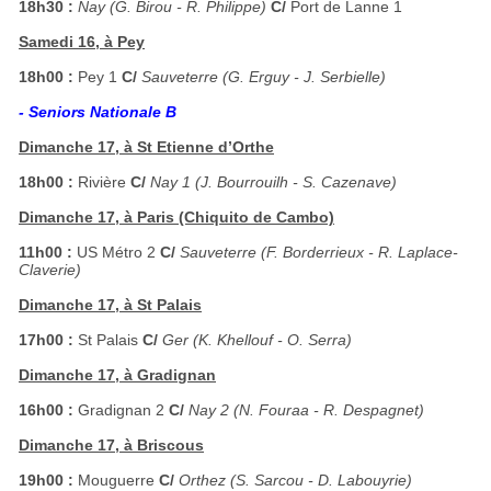
18h30 :
Nay (G. Birou - R. Philippe)
C/
Port de Lanne 1
Samedi 16, à Pey
18h00 :
Pey 1
C/
Sauveterre (G. Erguy - J. Serbielle)
- Seniors Nationale B
Dimanche 17, à St Etienne d’Orthe
18h00 :
Rivière
C/
Nay 1 (J. Bourrouilh - S. Cazenave)
Dimanche 17, à Paris (Chiquito de Cambo)
11h00 :
US Métro 2
C/
Sauveterre (F. Borderrieux - R. Laplace-
Claverie)
Dimanche 17, à St Palais
17h00 :
St Palais
C/
Ger (K. Khellouf - O. Serra)
Dimanche 17, à Gradignan
16h00 :
Gradignan 2
C/
Nay 2 (N. Fouraa - R. Despagnet)
Dimanche 17, à Briscous
19h00 :
Mouguerre
C/
Orthez (S. Sarcou - D. Labouyrie)