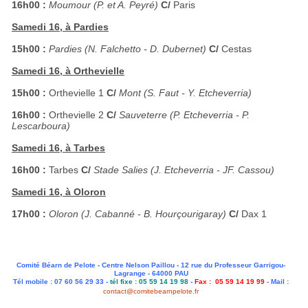
16h00 :
Moumour (P. et A. Peyré)
C/
Paris
Samedi 16, à Pardies
15h00 :
Pardies (N. Falchetto - D. Dubernet)
C/
Cestas
Samedi 16, à Orthevielle
15h00 :
Orthevielle 1
C/
Mont (S. Faut - Y. Etcheverria)
16h00 :
Orthevielle 2
C/
Sauveterre (P. Etcheverria - P.
Lescarboura)
Samedi 16, à Tarbes
16h00 :
Tarbes
C/
Stade Salies (J. Etcheverria - JF. Cassou)
Samedi 16, à Oloron
17h00 :
Oloron (J. Cabanné - B. Hourçourigaray)
C/
Dax 1
Comité Béarn de Pelote - Centre Nelson Paillou - 12 rue du Professeur Garrigou-
Lagrange - 64000 PAU
Tél mobile : 07 60 56 29 33 -
tél fixe : 05 59 14 19 98
-
Fax : 05 59 14 19 99
- Mail :
contact@comitebearnpelote.fr