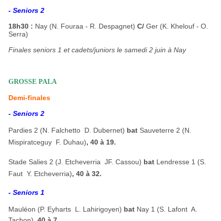
- Seniors 2
18h30 :
Nay (N. Fouraa - R. Despagnet)
C/
Ger (K. Khelouf - O.
Serra)
Finales seniors 1 et cadets/juniors le samedi 2 juin à Nay
GROSSE PALA
Demi-finales
- Seniors 2
Pardies 2 (N. Falchetto  D. Dubernet)
bat
Sauveterre 2 (N.
Mispiratceguy  F. Duhau)
, 40 à 19.
Stade Salies 2 (J. Etcheverria  JF. Cassou)
bat
Lendresse 1 (S.
Faut  Y. Etcheverria)
, 40 à 32.
- Seniors 1
Mauléon (P. Eyharts  L. Lahirigoyen)
bat
Nay 1 (S. Lafont  A.
Tachon)
, 40 à 7.