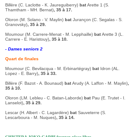
Billère (C. Laclotte - K. Jaureguiberry)
bat
Arette 1 (S.
Thamtham - MH. Bernat)
, 35 à 17.
Oloron (M. Solano - V. Maylin)
bat
Jurançon (C. Segalas - S.
Granovsky)
, 35 à 29.
Moumour (M. Carrere-Menat - M. Lepphaille)
bat
Arette 3 (L.
Carrere - E. Haristouy)
, 35 à 10.
- Dames seniors 2
Quart de finales
Moumour (C. Bevilacqua - M. Erbinartégray)
bat
Idron (AL.
Lopez - E. Barry)
, 35 à 33.
Billère (F. Bazot - A. Bounaud)
bat
Arudy (A. Laffon - M. Maylin)
,
35 à 10.
Oloron (LM. Lebleu - C. Batan-Laborde)
bat
Pau (E. Trutet - I.
Lanselot)
, 35 à 29.
Lescar (H. Albert - C. Lagardère)
bat
Sauveterre (S.
Lescarboura - M. Nuques)
, 35 à 14.