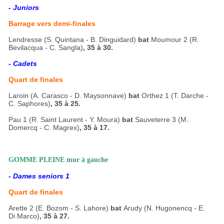
- Juniors
Barrage vers demi-finales
Lendresse (S. Quintana - B. Dinguidard)
bat
Moumour 2 (R.
Bevilacqua - C. Sangla)
, 35 à 30.
- Cadets
Quart de finales
Laroin (A. Carasco - D. Maysonnave)
bat
Orthez 1 (T. Darche -
C. Saphores)
, 35 à 25.
Pau 1 (R. Saint Laurent - Y. Moura)
bat
Sauveterre 3 (M.
Domercq - C. Magrex)
, 35 à 17.
GOMME PLEINE mur à gauche
- Dames seniors 1
Quart de finales
Arette 2 (E. Bozom - S. Lahore)
bat
Arudy (N. Hugonencq - E.
Di Marco)
, 35 à 27.