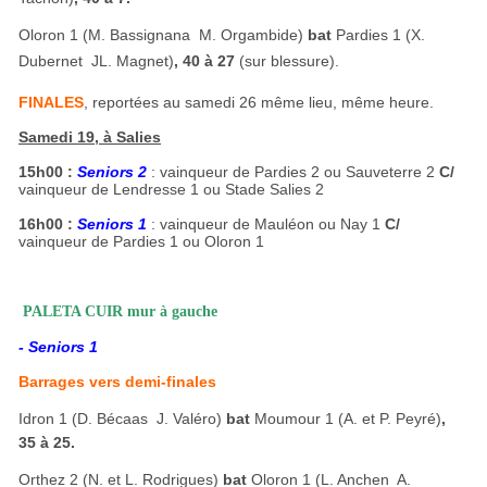
Oloron 1 (M. Bassignana  M. Orgambide)
bat
Pardies 1 (X.
Dubernet  JL. Magnet)
, 40 à 27
(sur blessure).
FINALES
, reportées au samedi 26 même lieu, même heure.
Samedi 19, à Salies
15h00 :
Seniors 2
: vainqueur de Pardies 2 ou Sauveterre 2
C/
vainqueur de Lendresse 1 ou Stade Salies 2
16h00 :
Seniors 1
: vainqueur de Mauléon ou Nay 1
C/
vainqueur de Pardies 1 ou Oloron 1
PALETA CUIR mur à gauche
- Seniors 1
Barrages vers demi-finales
Idron 1 (D. Bécaas  J. Valéro)
bat
Moumour 1 (A. et P. Peyré)
,
35 à 25.
Orthez 2 (N. et L. Rodrigues)
bat
Oloron 1 (L. Anchen  A.