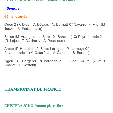
CHISTERA JOKO GARBI fronton place libre
- Seniors
6ème journée
Ogeu 2 (F. Dies - D. Bécaas - V. Bernat)
C/
Navarrenx (F. et JM
Tauzin - A. Pedarazacq)
Salies (M. Arangois - L. Sere - X. Bancons)
C/
Peyrehorade 2
(R. Lajus - T. Dacharry - A. Pouchoux)
Arette (P. Hourticq - J. Bérot-Lartigue - P. Larrouy)
C/
Peyrehorade 1 (X. Ostaréna - V. Campet - B. Bordes)
Ogeu 1 (F. Bergeret - N. Bordenave - G. Vidou)
C/
Pau (C. et D.
Challet - T. Gestoni)
CHAMPIONNAT DE FRANCE
CHISTERA JOKO fronton place libre