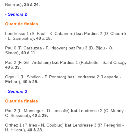
Bourrus)
, 35 à 24.
- Seniors 2
Quart de finales
Lendresse 1 (S. Faut - K. Cabanero)
bat
Pardies 2 (D. Chourré
- L. Sampietro)
, 40 à 18.
Pau 6 (F. Carsuzaa - F. Irigoyen)
bat
Pau 3 (D. Bijou - O.
Simon)
, 40 à 11.
Pau 2 (F. Gil - Ardohain)
bat
Pardies 1 (Falchetto - Saint Cricq)
,
40 à 33.
Ogeu 1 (L. Sindicq - P. Pontacq)
bat
Lendresse 2 (Lespade -
Etchart)
, 40 à 25.
- Seniors 3
Quart de finales
Pau 2 (L. Monsegur - D. Lassalle)
bat
Lendresse 2 (C. Monny -
C. Bessouat)
, 40 à 29.
Orthez 1 (P. Irles - N. Coubluc)
bat
Lendresse 3 (P. Pellegrini -
H. Hilloou)
, 40 à 28.