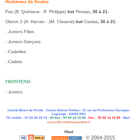
Huitièmes de finales
Pau (B. Quintana - R. Philippe)
bat
Pessac
, 30 à 21.
Oloron 2 (A. Harran - JM. Claverie)
bat
Cestas
, 30 à 21.
- Juniors Filles
- Juniors Garçons
- Cadettes
- Cadets
FRONTENIS
- Juniors
Comité Béarn de Pelote - Centre Nelson Paillou - 12 rue du Professeur Garrigou-
Lagrange - 64000 PAU
Tél mobile : 07 60 56 29 33 -
tél fixe : 05 59 14 19 98
-
Fax : 05 59 14 19 99
- Mail :
contact@comitebearnpelote.fr
Haut
© 2004-2015