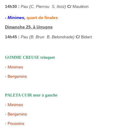
14h30 :
Pau (C. Pierrou  S. Itoïz)
C/
Mauléon
- Minimes,
quart de finales
Dimanche 25, à Urrugne
14h45 :
Pau (B. Brun  B. Belondrade)
C/
Bidart
GOMME CREUSE trinquet
-
Minimes
-
Benjamins
PALETA CUIR mur à gauche
-
Minimes
-
Benjamins
-
Poussins