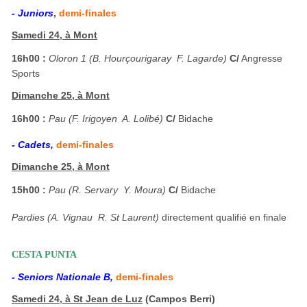
- Juniors
,
demi-finales
Samedi 24, à Mont
16h00 :
Oloron 1 (B. Hourçourigaray  F. Lagarde)
C/
Angresse
Sports
Dimanche 25, à Mont
16h00 :
Pau (F. Irigoyen  A. Lolibé)
C/
Bidache
- Cadets,
demi-finales
Dimanche 25, à Mont
15h00 :
Pau (R. Servary  Y. Moura)
C/
Bidache
Pardies (A. Vignau  R. St Laurent)
directement qualifié en finale
CESTA PUNTA
- Seniors Nationale B,
demi-finales
Samedi 24, à St Jean de Luz
(Campos Berri)