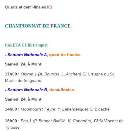
Quarts et demi-finales
ICI
CHAMPIONNAT DE FRANCE
PALETA CUIR trinquet
- Seniors Nationale A
,
quart de finales
Samedi 24, à Mont
17h00 :
Oloron 1 (A. Bourrus  L. Anchen)
C/
Urrugne
ou
St
Martin de Seignanx
- Seniors Nationale B
,
demi-finales
Samedi 24, à Mont
14h00 :
Moumour(P. Peyré  Y. Laberdesque)
C/
Bidache
15h00 :
Pau 1 (P. Bonnet-Badillé  K. Cabanéro)
C/
St Vincent de
Tyrosse