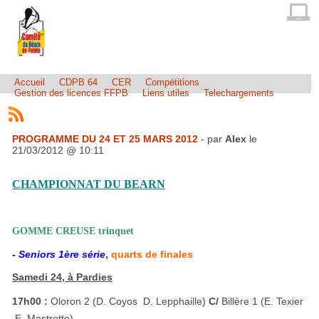
Accueil
CDPB 64
CER
Compétitions
Gestion des licences FFPB
Liens utiles
Telechargements
PROGRAMME DU 24 ET 25 MARS 2012
- par
Alex
le
21/03/2012 @ 10:11
CHAMPIONNAT DU BEARN
GOMME CREUSE trinquet
- Seniors 1ère série
,
quarts de finales
Samedi 24, à Pardies
17h00 :
Oloron 2 (D. Coyos  D. Lepphaille)
C/
Billère 1 (E. Texier
 E. Mastrotto)