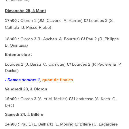
Dimanche 25, à Mont
17h00 :
Oloron 1 (JM. Claverie  A. Harran)
C/
Lourdes 3 (S.
Cathala  B. Prissé-Frabe)
18h00 :
Oloron 3 (L. Anchen  A. Bourrus)
C/
Pau 2 (R. Philippe 
B. Quintana)
Entente club :
Lourdes 1 (J. Barzu  C. Carrique)
C/
Lourdes 2 (P. Pauléréna  P.
Duclos)
- Dames seniors 1
,
quart de finales
Vendredi 23, à Oloron
19h00 :
Oloron 3 (A. et M. Mellier)
C/
Lendresse (A. Koch  C.
Biec)
Samedi 24, à Billère
14h00 :
Pau 1 (L. Belhartz  L. Mouré)
C/
Billère (C. Lagardère 