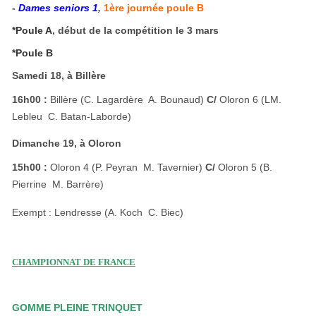
-
Dames seniors 1
,
1ère journée poule B
*Poule A
, début de la compétition le 3 mars
*Poule B
Samedi 18, à Billère
16h00 :
Billère (C. Lagardère  A. Bounaud)
C/
Oloron 6 (LM.
Lebleu  C. Batan-Laborde)
Dimanche 19, à Oloron
15h00 :
Oloron 4 (P. Peyran  M. Tavernier)
C/
Oloron 5 (B.
Pierrine  M. Barrère)
Exempt : Lendresse (A. Koch  C. Biec)
CHAMPIONNAT DE FRANCE
GOMME PLEINE TRINQUET