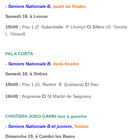
-
Seniors Nationale B
,
quart de finales
Samedi 18, à Lescar
15h00 :
Pau 1 (F. Suberbielle  P. Lhomy)
C/
Billère (G. Oncins 
L. Giraud)
PALA CORTA
-
Seniors Nationale B
,
demi-finales
Samedi 18, à Orthez
15h00 :
Pau 1 (G. Rivière  B. Quintana)
C/
Dax
16h00 :
Angresse
C/
St Martin de Seignanx
CHISTERA JOKO GARBI mur à gauche
-
Seniors Nationale B et juniors
,
finales
Dimanche 19, à Cambo les Bains