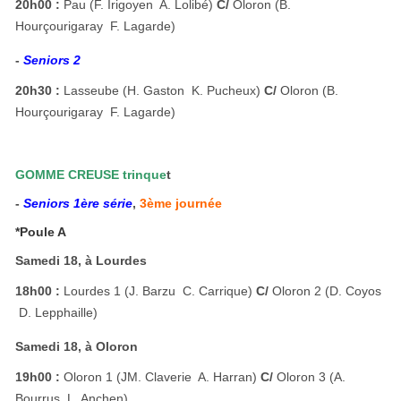
20h00 :
Pau (F. Irigoyen  A. Lolibé)
C/
Oloron (B.
Hourçourigaray  F. Lagarde)
-
Seniors 2
20h30 :
Lasseube (H. Gaston  K. Pucheux)
C/
Oloron (B.
Hourçourigaray  F. Lagarde)
GOMME CREUSE trinque
t
-
Seniors 1ère série
,
3ème journée
*Poule A
Samedi 18, à Lourdes
18h00 :
Lourdes 1 (J. Barzu  C. Carrique)
C/
Oloron 2 (D. Coyos
 D. Lepphaille)
Samedi 18, à Oloron
19h00 :
Oloron 1 (JM. Claverie  A. Harran)
C/
Oloron 3 (A.
Bourrus  L. Anchen)