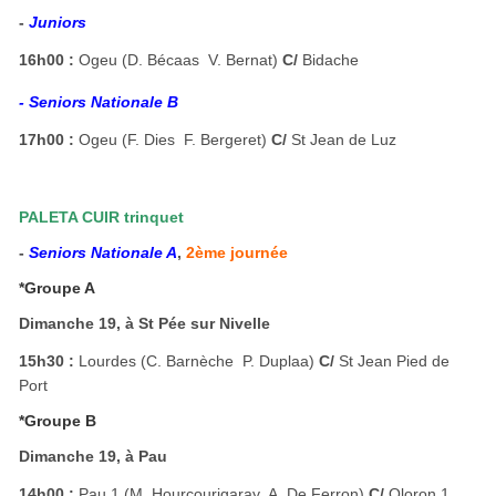
-
Juniors
16h00 :
Ogeu (D. Bécaas  V. Bernat)
C/
Bidache
- Seniors Nationale B
17h00 :
Ogeu (F. Dies  F. Bergeret)
C/
St Jean de Luz
PALETA CUIR trinquet
-
Seniors Nationale A
,
2ème journée
*Groupe A
Dimanche 19, à St Pée sur Nivelle
15h30 :
Lourdes (C. Barnèche  P. Duplaa)
C/
St Jean Pied de
Port
*Groupe B
Dimanche 19, à Pau
14h00 :
Pau 1 (M. Hourçourigaray  A. De Ferron)
C/
Oloron 1