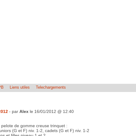
PB
Liens utiles
Telechargements
2012
- par
Alex
le 16/01/2012 @ 12:40
 pelote de gomme creuse trinquet :
iors (G et F) niv. 1-2, cadets (G et F) niv. 1-2
 et filles niveau 1 et 2.