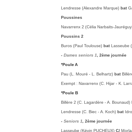
Lendresse (Alexandre Marque)
bat
G
Poussines
Navarrenx 2 (Célia Narbaits-Jaurégu
Poussins 2
Buros (Paul Toulouse)
bat
Lasseube 
-
Dames seniors 1
, 2ème journée
*Poule A
Pau (L. Mouré - L. Belhartz)
bat
Billèr
Exempt : Navarrenx (C. Hijar - K. Lar
*Poule B
Billère 2 (C. Lagardère - A. Bounaud)
Lendresse (C. Biec - A. Koch)
bat
Idr
-
Seniors 1
,
2ème journée
Lasseube (Kévin PUCHEUX)
C/
Morla