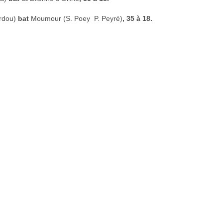
ardou)
bat
Moumour (S. Poey  P. Peyré)
, 35 à 18.