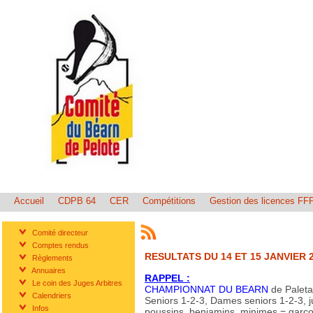
Accueil
CDPB 64
CER
Compétitions
Gestion des licences FF
Comité directeur
Comptes rendus
RESULTATS DU 14 ET 15 JANVIER 
Règlements
Annuaires
RAPPEL :
Le coin des Juges Arbitres
CHAMPIONNAT DU BEARN
de Paleta
Calendriers
Seniors 1-2-3, Dames seniors 1-2-3, jun
Infos
poussins, benjamins, minimes = garçons