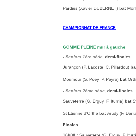
Pardies (Xavier DUBERNET)
bat
Morl
CHAMPIONNAT DE FRANCE
GOMME PLEINE mur à gauche
-
Seniors 1ère série
,
demi-finales
Jurançon (P. Lacoste  C. Pillardou)
ba
Moumour (S. Poey  P. Peyré)
bat
Orth
-
Seniors 2ème série
,
demi-finales
Sauveterre (G. Erguy  F. Iturria)
bat
S
St Etienne d’Orthe
bat
Arudy (F. Darra
Finales
16h00 :
Sauveterre (G. Erguy  F. Iturr