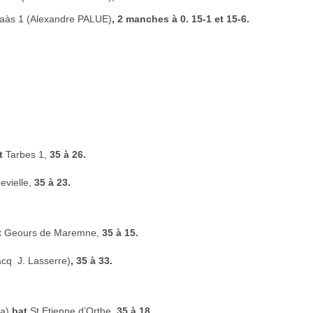
aàs 1 (Alexandre PALUE)
, 2 manches à 0. 15-1 et 15-6.
t
Tarbes 1,
35 à 26.
evielle,
35 à 23.
t Geours de Maremne,
35 à 15.
cq  J. Lasserre)
, 35 à 33.
ia)
bat
St Etienne d’Orthe
, 35 à 18.