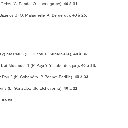
t
Gelos (C. Pando  O. Landagaray)
, 40 à 31.
Bizanos 3 (O. Malaureille  A. Bergerou)
, 40 à 25.
y) bat Pau 5 (C. Ducos  F. Suberbielle)
, 40 à 36.
)
bat
Moumour 1 (P. Peyré  Y. Laberdesque)
, 40 à 38.
t
Pau 2 (K. Cabanéro  P. Bonnet-Badillé)
, 40 à 33.
n 3 (L. Gonzalez  JF. Etcheverria)
, 40 à 21.
finales