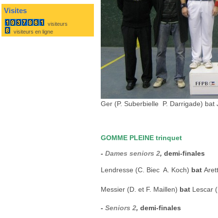
Visites
visiteurs
visiteurs en ligne
Ger (P. Suberbielle  P. Darrigade) ba
GOMME PLEINE trinquet
-
Dames seniors 2
,
demi-finales
Lendresse (C. Biec  A. Koch)
bat
Aret
Messier (D. et F. Maillen)
bat
Lescar (H
-
Seniors 2
,
demi-finales