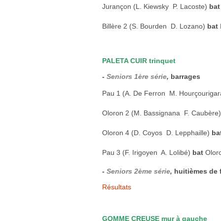
Jurançon (L. Kiewsky  P. Lacoste)
ba
Billère 2 (S. Bourden  D. Lozano)
bat
PALETA CUIR trinquet
-
Seniors 1ère série
,
barrages
Pau 1 (A. De Ferron  M. Hourçourigara
Oloron 2 (M. Bassignana  F. Caubère
Oloron 4 (D. Coyos  D. Lepphaille)
ba
Pau 3 (F. Irigoyen  A. Lolibé)
bat
Oloro
-
Seniors 2ème série
,
huitièmes de 
Résultats
GOMME CREUSE mur à gauche