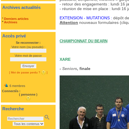
- retour des engagements : lundi 16 j
Archives actualités
- réunion de mise en place : lundi 16 
EXTENSION - MUTATIONS :
dépôt des
°
Derniers articles
Attention
nouveaux formulaires (cliqu
°
Archives
Accès privé
CHAMPIONNAT DU BEARN
Se reconnecter :
Votre nom (ou pseudo) :
Votre mot de passe
XARE
Envoyer
-
Seniors
,
finale
[ Mot de passe perdu ?
]
6 membres
Connectés :
( personne )
Recherche