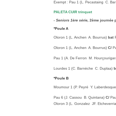
Exempt : Pau 1 (L. Pecastaing  C. Ba
PALETA CUIR trinquet
- Seniors 1ère série,
2ème journée pa
*Poule A
Oloron 1 (L. Anchen  A. Bourrus)
bat
Oloron 1 (L. Anchen  A. Bourrus)
C/
Pa
Pau 1 (A. De Ferron  M. Hourçourigar
Lourdes 1 (C. Barnèche  C. Duplaa)
b
*Poule B
Moumour 1 (P. Peyré  Y. Laberdesqu
Pau 6 (J. Cassou  B. Quintana)
C/
Pau 
Oloron 3 (L. Gonzalez  JF. Etcheverri