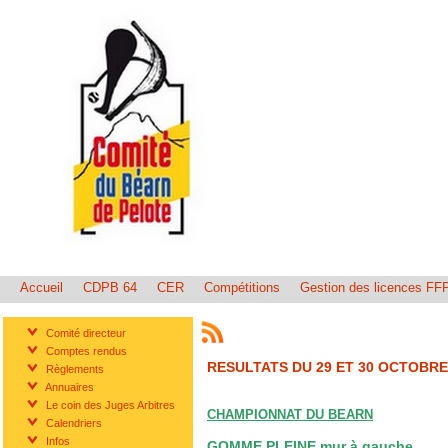
Accueil
CDPB 64
CER
Compétitions
Gestion des licences FF
Comité directeur
Comptes rendus
RESULTATS DU 29 ET 30 OCTOBRE
Règlements
Annuaires
Le coin des Juges Arbitres
CHAMPIONNAT DU BEARN
Calendriers
Infos
GOMME PLEINE mur à gauche