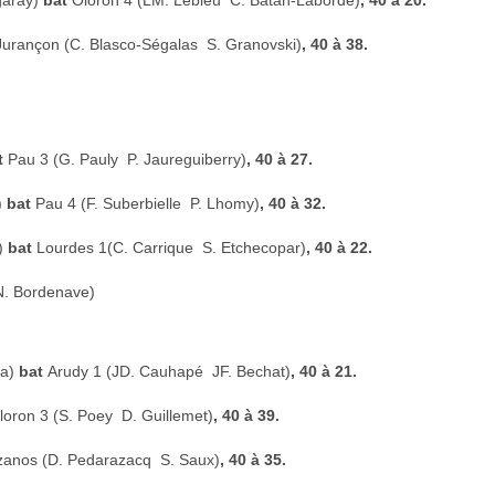
igaray)
bat
Oloron 4 (LM. Lebleu  C. Batan-Laborde)
, 40 à 20.
Jurançon (C. Blasco-Ségalas  S. Granovski)
, 40 à 38.
t
Pau 3 (G. Pauly  P. Jaureguiberry)
, 40 à 27.
)
bat
Pau 4 (F. Suberbielle  P. Lhomy)
, 40 à 32.
e)
bat
Lourdes 1(C. Carrique  S. Etchecopar)
, 40 à 22.
N. Bordenave)
ga)
bat
Arudy 1 (JD. Cauhapé  JF. Bechat)
, 40 à 21.
loron 3 (S. Poey  D. Guillemet)
, 40 à 39.
zanos (D. Pedarazacq  S. Saux)
, 40 à 35.