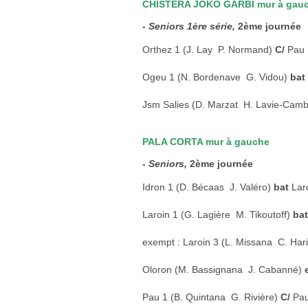
CHISTERA JOKO GARBI mur à gau
- Seniors 1ère série,
2ème journée
Orthez 1 (J. Lay  P. Normand)
C/
Pau 1
Ogeu 1 (N. Bordenave  G. Vidou)
bat
Jsm Salies (D. Marzat  H. Lavie-Cam
PALA CORTA mur à gauche
- Seniors,
2ème journée
Idron 1 (D. Bécaas  J. Valéro)
bat
Lar
Laroin 1 (G. Lagière  M. Tikoutoff)
ba
exempt : Laroin 3 (L. Missana  C. Har
Oloron (M. Bassignana  J. Cabanné)
Pau 1 (B. Quintana  G. Rivière)
C/
Pau