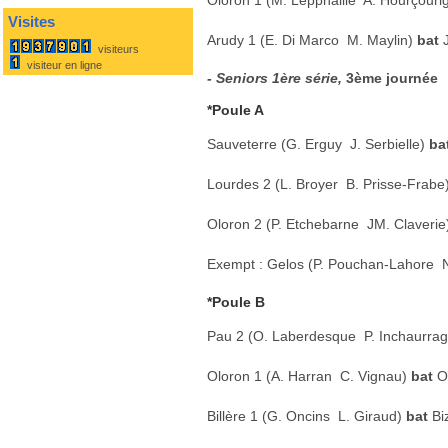
Oloron 1 (M. Lepphaille  A. Hourçour
Visites
Arudy 1 (E. Di Marco  M. Maylin)
bat
visiteurs
visiteur en ligne
- Seniors 1ère série,
3ème journée
*Poule A
Sauveterre (G. Erguy  J. Serbielle)
ba
Lourdes 2 (L. Broyer  B. Prisse-Frabe
Oloron 2 (P. Etchebarne  JM. Claveri
Exempt : Gelos (P. Pouchan-Lahore  
*Poule B
Pau 2 (O. Laberdesque  P. Inchaurra
Oloron 1 (A. Harran  C. Vignau)
bat
O
Billère 1 (G. Oncins  L. Giraud)
bat
Bi