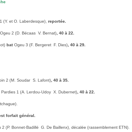
che
 (Y. et O. Laberdesque),
reportée.
Ogeu 2 (D. Bécaas  V. Bernat)
, 40 à 22.
bot)
bat
Ogeu 3 (F. Bergeret  F. Dies)
, 40 à 29.
oin 2 (M. Soudar  S. Lafont)
, 40 à 35.
t
Pardies 1 (A. Lerdou-Udoy  X. Dubernet)
, 40 à 22.
itchague).
est forfait général.
 2 (P. Bonnet-Badillé  G. De Baillenx), décalée (rassemblement ETN).