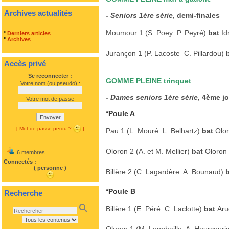
Archives actualités
- Seniors 1ère série,
demi-finales
Moumour 1 (S. Poey  P. Peyré)
bat
Id
°
Derniers articles
°
Archives
Jurançon 1 (P. Lacoste  C. Pillardou)
Accès privé
Se reconnecter :
GOMME PLEINE trinquet
Votre nom (ou pseudo) :
- Dames seniors 1ère série,
4ème jo
Votre mot de passe
*Poule A
Envoyer
[ Mot de passe perdu ?
]
Pau 1 (L. Mouré  L. Belhartz)
bat
Olor
Oloron 2 (A. et M. Mellier)
bat
Oloron 
6 membres
Connectés :
( personne )
Billère 2 (C. Lagardère  A. Bounaud)
*Poule B
Recherche
Billère 1 (E. Péré  C. Laclotte)
bat
Aru