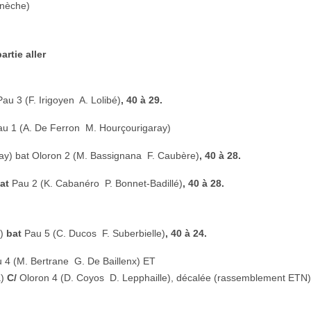
rnèche)
rtie aller
Pau 3 (F. Irigoyen  A. Lolibé)
, 40 à 29.
u 1 (A. De Ferron  M. Hourçourigaray)
ay) bat Oloron 2 (M. Bassignana  F. Caubère)
, 40 à 28.
at
Pau 2 (K. Cabanéro  P. Bonnet-Badillé)
, 40 à 28.
e)
bat
Pau 5 (C. Ducos  F. Suberbielle)
, 40 à 24.
4 (M. Bertrane  G. De Baillenx) ET
a)
C/
Oloron 4 (D. Coyos  D. Lepphaille), décalée (rassemblement ETN)