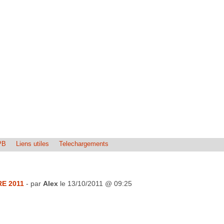
PB
Liens utiles
Telechargements
E 2011
- par
Alex
le 13/10/2011 @ 09:25