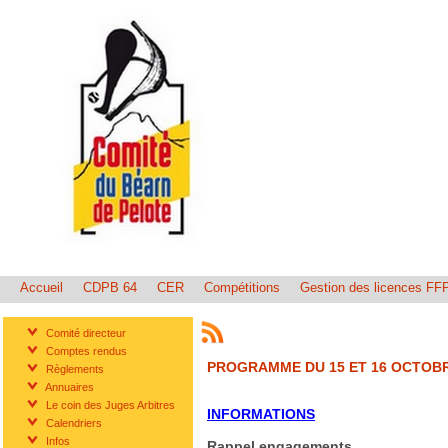
Accueil
CDPB 64
CER
Compétitions
Gestion des licences FF
Comité directeur
Comptes rendus
PROGRAMME DU 15 ET 16 OCTOBR
Règlements
Annuaires
Le coin des Juges Arbitres
INFORMATIONS
Calendriers
Infos
Rappel engagements