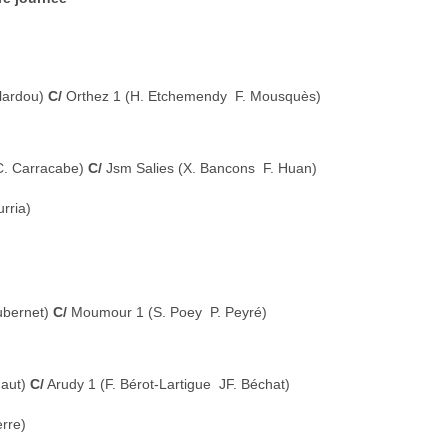
llardou)
C/
Orthez 1 (H. Etchemendy  F. Mousquès)
 C. Carracabe)
C/
Jsm Salies (X. Bancons  F. Huan)
urria)
Dubernet)
C/
Moumour 1 (S. Poey  P. Peyré)
Faut)
C/
Arudy 1 (F. Bérot-Lartigue  JF. Béchat)
erre)