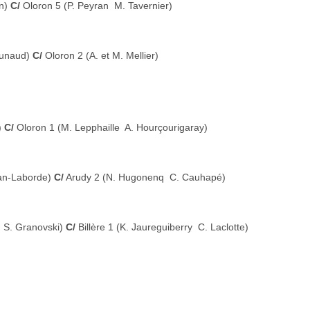
in)
C/
Oloron 5 (P. Peyran  M. Tavernier)
ounaud)
C/
Oloron 2 (A. et M. Mellier)
)
C/
Oloron 1 (M. Lepphaille  A. Hourçourigaray)
tan-Laborde)
C/
Arudy 2 (N. Hugonenq  C. Cauhapé)
 S. Granovski)
C/
Billère 1 (K. Jaureguiberry  C. Laclotte)