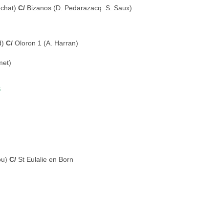
echat)
C/
Bizanos (D. Pedarazacq  S. Saux)
d)
C/
Oloron 1 (A. Harran)
met)
S
iou)
C/
St Eulalie en Born