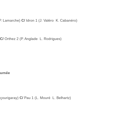
 P. Lamarche)
C/
Idron 1 (J. Valéro  K. Cabanéro)
C/
Orthez 2 (P. Anglade  L. Rodrigues)
urnée
rçourigaray)
C/
Pau 1 (L. Mouré  L. Belhartz)