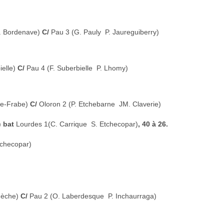
N. Bordenave)
C/
Pau 3 (G. Pauly  P. Jaureguiberry)
ielle)
C/
Pau 4 (F. Suberbielle  P. Lhomy)
sse-Frabe)
C/
Oloron 2 (P. Etchebarne  JM. Claverie)
)
bat
Lourdes 1(C. Carrique  S. Etchecopar)
, 40 à 26.
tchecopar)
rnèche)
C/
Pau 2 (O. Laberdesque  P. Inchaurraga)