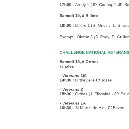
17h00 :
Arudy 1 (JD. Cauhapé  JF. B
Samedi 15, à Billère
18h00 :
Billère 1 (G. Oncins  L. Girau
Exempt : Oloron 3 (S. Poey  D. Guille
CHALLENGE NATIONAL VETERAN
Samedi 15, à Orthez
Finales
- Vétérans 1B
14h30 :
Orthevielle
C/
Josse
- Vétérans 2
15h30 :
Orthez (J. Elissalde - JP. Sal
- Vétérans 1A
16h30 :
St Martin de Hinx
C/
Bazas