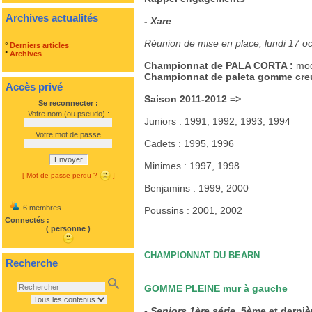
Archives actualités
- Xare
R
éunion de mise en place, lundi 17 oc
°
Derniers articles
°
Archives
Championnat de PALA CORTA :
modi
Championnat de paleta gomme creus
Accès privé
Saison 2011-2012 =>
Se reconnecter :
Votre nom (ou pseudo) :
Juniors : 1991, 1992, 1993, 1994
Votre mot de passe
Cadets : 1995, 1996
Envoyer
Minimes : 1997, 1998
[ Mot de passe perdu ?
]
Benjamins : 1999, 2000
6 membres
Poussins : 2001, 2002
Connectés :
( personne )
CHAMPIONNAT DU BEARN
Recherche
GOMME PLEINE mur à gauche
- Seniors 1ère série,
5ème et derniè