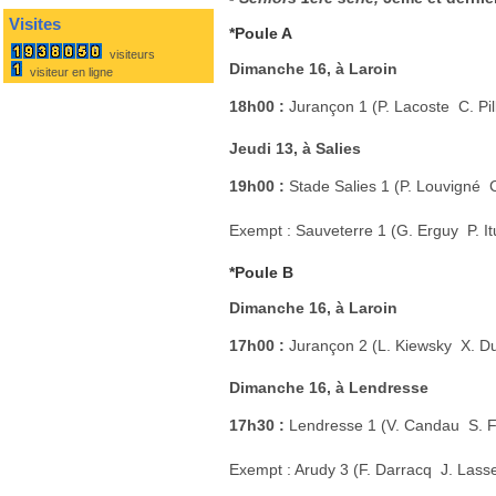
Visites
*Poule A
visiteurs
Dimanche 16, à Laroin
visiteur en ligne
18h00 :
Jurançon 1 (P. Lacoste  C. Pi
Jeudi 13, à Salies
19h00 :
Stade Salies 1 (P. Louvigné 
Exempt : Sauveterre 1 (G. Erguy  P. It
*Poule B
Dimanche 16, à Laroin
17h00 :
Jurançon 2 (L. Kiewsky  X. 
Dimanche 16, à Lendresse
17h30 :
Lendresse 1 (V. Candau  S. 
Exempt : Arudy 3 (F. Darracq  J. Lass