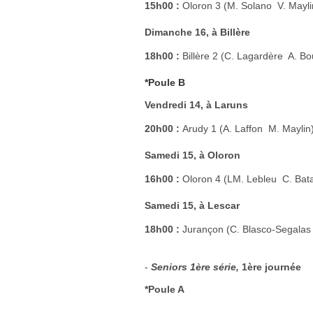
15h00 :
Oloron 3 (M. Solano  V. Mayl
Dimanche 16, à Billère
18h00 :
Billère 2 (C. Lagardère  A. B
*Poule B
Vendredi 14, à Laruns
20h00 :
Arudy 1 (A. Laffon  M. Maylin
Samedi 15, à Oloron
16h00 :
Oloron 4 (LM. Lebleu  C. Ba
Samedi 15, à Lescar
18h00 :
Jurançon (C. Blasco-Segalas 
-
Seniors 1ère série,
1ère journée
*Poule A