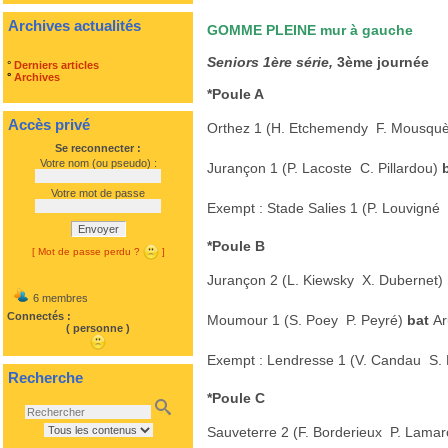
Archives actualités
GOMME PLEINE mur à gauche
Seniors 1ère série,
3ème journée
°
Derniers articles
°
Archives
*Poule A
Accès privé
Orthez 1 (H. Etchemendy  F. Mousqu
Se reconnecter :
Votre nom (ou pseudo) :
Jurançon 1 (P. Lacoste  C. Pillardou)
Votre mot de passe
Exempt : Stade Salies 1 (P. Louvigné 
Envoyer
*Poule B
[ Mot de passe perdu ?
]
Jurançon 2 (L. Kiewsky  X. Dubernet)
6 membres
Connectés :
Moumour 1 (S. Poey  P. Peyré)
bat
Ar
( personne )
Exempt : Lendresse 1 (V. Candau  S. 
Recherche
*Poule C
Sauveterre 2 (F. Borderieux  P. Lama