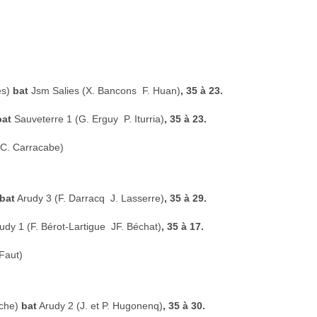
ès)
bat
Jsm Salies (X. Bancons  F. Huan)
, 35 à 23.
bat
Sauveterre 1 (G. Erguy  P. Iturria)
, 35 à 23.
 C. Carracabe)
bat
Arudy 3 (F. Darracq  J. Lasserre)
, 35 à 29.
udy 1 (F. Bérot-Lartigue  JF. Béchat)
, 35 à 17.
Faut)
rche)
bat
Arudy 2 (J. et P. Hugonenq)
, 35 à 30.