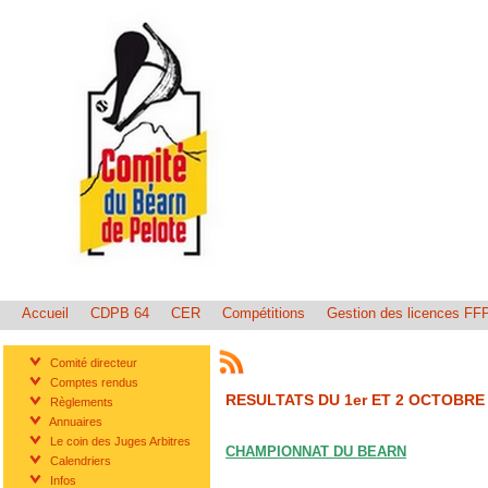
Accueil
CDPB 64
CER
Compétitions
Gestion des licences FF
Comité directeur
Comptes rendus
RESULTATS DU 1er ET 2 OCTOBRE 
Règlements
Annuaires
Le coin des Juges Arbitres
CHAMPIONNAT DU BEARN
Calendriers
Infos