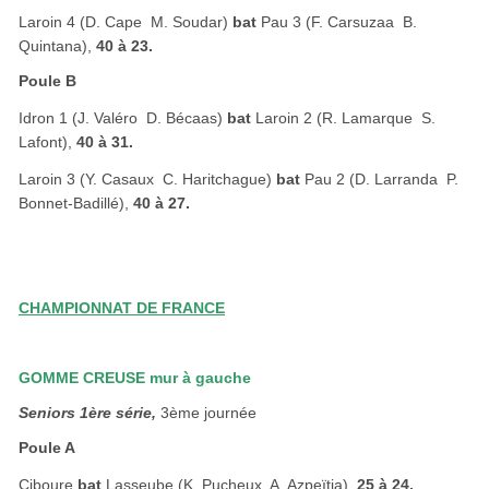
Laroin 4 (D. Cape  M. Soudar)
bat
Pau 3 (F. Carsuzaa  B.
Quintana),
40 à 23.
Poule B
Idron 1 (J. Valéro  D. Bécaas)
bat
Laroin 2 (R. Lamarque  S.
Lafont),
40 à 31.
Laroin 3 (Y. Casaux  C. Haritchague)
bat
Pau 2 (D. Larranda  P.
Bonnet-Badillé),
40 à 27.
CHAMPIONNAT DE FRANCE
GOMME CREUSE mur à gauche
Seniors 1ère série,
3ème journée
Poule A
Ciboure
bat
Lasseube (K. Pucheux  A. Azpeïtia),
25 à 24.