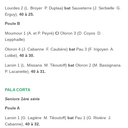
Lourdes 2 (L. Broyer  P. Duplaa)
bat
Sauveterre (J. Serbielle  G.
Erguy),
40 à 25.
Poule B
Moumour 1 (A. et P. Peyré)
C/
Oloron 3 (D. Coyos  D.
Lepphaille)
Oloron 4 (J. Cabanne  F. Caubère)
bat
Pau 3 (F. Irigoyen  A.
Lolibé),
40 à 30.
Laroin 1 (L. Missana  M. Tikoutoff)
bat
Oloron 2 (M. Bassignana 
P. Lacanette),
40 à 31.
PALA CORTA
Seniors 1ère série
Poule A
Laroin 1 (G. Lagière  M. Tikoutoff)
bat
Pau 1 (G. Rivière  J.
Cabanne),
40 à 32.