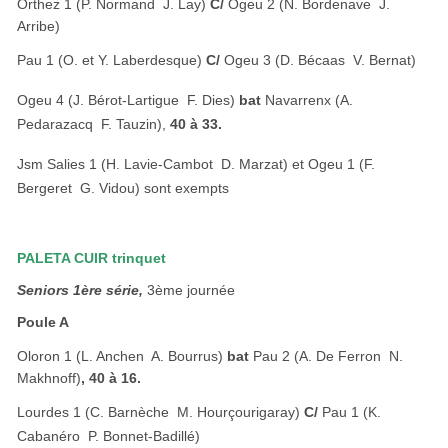
Orthez 1 (P. Normand  J. Lay)
C/
Ogeu 2 (N. Bordenave  J.
Arribe)
Pau 1 (O. et Y. Laberdesque)
C/
Ogeu 3 (D. Bécaas  V. Bernat)
Ogeu 4 (J. Bérot-Lartigue  F. Dies)
bat
Navarrenx (A.
Pedarazacq  F. Tauzin),
40 à 33.
Jsm Salies 1 (H. Lavie-Cambot  D. Marzat) et Ogeu 1 (F.
Bergeret  G. Vidou) sont exempts
PALETA CUIR trinquet
Seniors 1ère série,
3ème journée
Poule A
Oloron 1 (L. Anchen  A. Bourrus)
bat
Pau 2 (A. De Ferron  N.
Makhnoff)
, 40 à 16.
Lourdes 1 (C. Barnèche  M. Hourçourigaray)
C/
Pau 1 (K.
Cabanéro  P. Bonnet-Badillé)