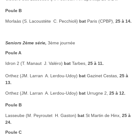
Poule B
Morlaàs (S. Lacoustète  C. Pecchioli)
bat
Paris (CPBP),
25 à 14.
Seniors 2ème série,
3ème journée
Poule A
Idron 2 (T. Manaut  J. Valéro)
bat
Tarbes,
25 à 11.
Orthez (JM. Larran  A. Lerdou-Udoy)
bat
Gazinet Cestas,
25 à
13.
Orthez (JM. Larran  A. Lerdou-Udoy)
bat
Urrugne 2,
25 à 12.
Poule B
Lasseube (M. Peyroutet  H. Gaston)
bat
St Martin de Hinx,
25 à
24.
Poule C