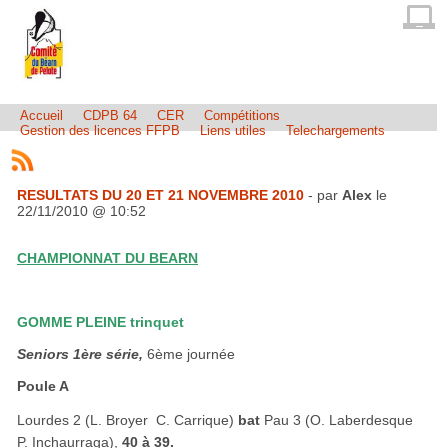
Accueil
CDPB 64
CER
Compétitions
Gestion des licences FFPB
Liens utiles
Telechargements
RESULTATS DU 20 ET 21 NOVEMBRE 2010
- par
Alex
le
22/11/2010 @ 10:52
CHAMPIONNAT DU BEARN
GOMME PLEINE trinquet
Seniors 1ère série,
6ème journée
Poule A
Lourdes 2 (L. Broyer  C. Carrique)
bat
Pau 3 (O. Laberdesque 
P. Inchaurraga),
40 à 39.