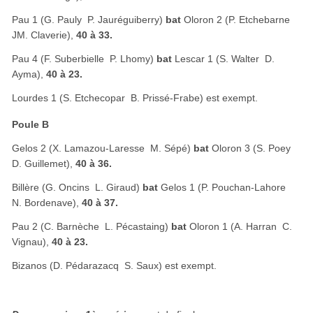
Pau 1 (G. Pauly  P. Jauréguiberry)
bat
Oloron 2 (P. Etchebarne 
JM. Claverie),
40 à 33.
Pau 4 (F. Suberbielle  P. Lhomy)
bat
Lescar 1 (S. Walter  D.
Ayma),
40 à 23.
Lourdes 1 (S. Etchecopar  B. Prissé-Frabe) est exempt.
Poule B
Gelos 2 (X. Lamazou-Laresse  M. Sépé)
bat
Oloron 3 (S. Poey 
D. Guillemet),
40 à 36.
Billère (G. Oncins  L. Giraud)
bat
Gelos 1 (P. Pouchan-Lahore 
N. Bordenave),
40 à 37.
Pau 2 (C. Barnèche  L. Pécastaing)
bat
Oloron 1 (A. Harran  C.
Vignau),
40 à 23.
Bizanos (D. Pédarazacq  S. Saux) est exempt.