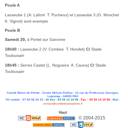
Poule A
Lasseube 1 (A. Lafont  T. Pucheux) et Lasseube 3 (G. Moschet 
K. Vignot) sont exempts
Poule B
Samedi 20,
à Portet sur Garonne
18h00 :
Lasseube 2 (V. Combes  T. Hondet)
C/
Stade
Toulousain
18h45 :
Serres Castet (L. Nogueira  A. Cauna)
C/
Stade
Toulousain
Comité Béarn de Pelote - Centre Nelson Paillou - 12 rue du Professeur Garrigou-
Lagrange - 64000 PAU
Tél mobile : 07 60 56 29 33 -
tél fixe : 05 59 14 19 98
-
Fax : 05 59 14 19 99
- Mail :
contact@comitebearnpelote.fr
Haut
© 2004-2015