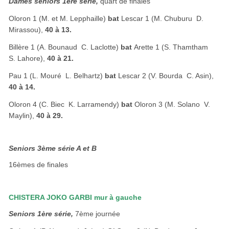
Dames seniors 1ère série,
quart de finales
Oloron 1 (M. et M. Lepphaille)
bat
Lescar 1 (M. Chuburu  D.
Mirassou),
40 à 13.
Billère 1 (A. Bounaud  C. Laclotte)
bat
Arette 1 (S. Thamtham 
S. Lahore),
40 à 21.
Pau 1 (L. Mouré  L. Belhartz)
bat
Lescar 2 (V. Bourda  C. Asin),
40 à 14.
Oloron 4 (C. Biec  K. Larramendy)
bat
Oloron 3 (M. Solano  V.
Maylin),
40 à 29.
Seniors 3ème série A et B
16èmes de finales
CHISTERA JOKO GARBI mur à gauche
Seniors 1ère série,
7ème journée