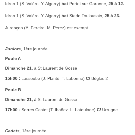
Idron 1 (S. Valéro  Y. Algorry)
bat
Portet sur Garonne,
25 à 12.
Idron 1 (S. Valéro  Y. Algorry)
bat
Stade Toulousain,
25 à 23.
Jurançon (A. Fereira  M. Perez) est exempt
Juniors
, 1ère journée
Poule A
Dimanche 21,
à St Laurent de Gosse
15h00 :
Lasseube (J. Planté  T. Labonne)
C/
Bègles 2
Poule B
Dimanche 21,
à St Laurent de Gosse
17h00 :
Serres Castet (T. Ibañez  L. Lateulade)
C/
Urrugne
Cadets,
1ère journée