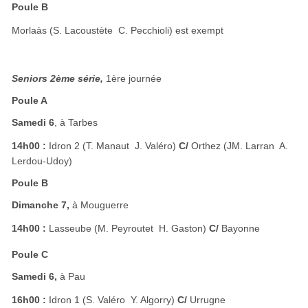
Poule B
Morlaàs (S. Lacoustète  C. Pecchioli) est exempt
Seniors 2ème série,
1ère journée
Poule A
Samedi 6
, à Tarbes
14h00 :
Idron 2 (T. Manaut  J. Valéro)
C/
Orthez (JM. Larran  A.
Lerdou-Udoy)
Poule B
Dimanche 7,
à Mouguerre
14h00 :
Lasseube (M. Peyroutet  H. Gaston)
C/
Bayonne
Poule C
Samedi 6,
à Pau
16h00 :
Idron 1 (S. Valéro  Y. Algorry)
C/
Urrugne