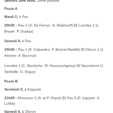
Seniors 1ère série,
2ème journée
Poule A
Mardi 2,
à Pau
20h00 :
Pau 2 (A. De Ferron  N. Makhnoff)
C/
Lourdes 2 (L.
Broyer  P. Duplaa)
Samedi 6,
à Pau
15h00 :
Pau 1 (K. Cabanéro  P. Bonnet-Badillé)
C/
Oloron 1 (L.
Anchen  A. Bourrus)
Lourdes 1 (C. Barnèche  M. Hourçourigaray)
C/
Sauveterre (J.
Serbielle  G. Erguy)
Poule B
Vendredi 5,
à Esquiule
21h00 :
Moumour 1 (A. et P. Peyré)
C/
Pau 3 (F. Irigoyen  A.
Lolibé)
Samedi 6,
à Oloron