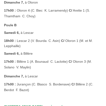
Dimanche 7,
à Oloron
17h00 :
Oloron 4 (C. Biec  K. Larramendy)
C/
Arette 1 (S.
Thamtham  C. Choy)
Poule B
Samedi 6,
à Lescar
18h00 :
Lescar 2 (V. Bourda  C. Asin)
C/
Oloron 1 (M. et M.
Lepphaille)
Samedi 6,
à Billère
17h00 :
Billère 1 (A. Bounaud  C. Laclotte)
C/
Oloron 3 (M.
Solano  V. Maylin)
Dimanche 7,
à Lescar
17h00 :
Jurançon (C. Blasco  S. Bordenave)
C/
Billère 2 (C.
Berdot  F. Bazot)