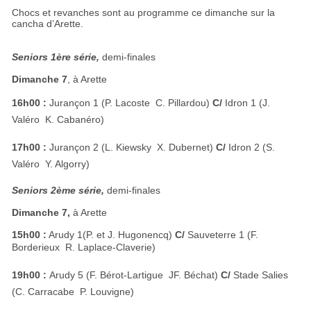
Chocs et revanches sont au programme ce dimanche sur la
cancha d’Arette.
Seniors 1ère série,
demi-finales
Dimanche 7
, à Arette
16h00 :
Jurançon 1 (P. Lacoste  C. Pillardou)
C/
Idron 1 (J.
Valéro  K. Cabanéro)
17h00 :
Jurançon 2 (L. Kiewsky  X. Dubernet)
C/
Idron 2 (S.
Valéro  Y. Algorry)
Seniors 2ème série,
demi-finales
Dimanche 7,
à Arette
15h00 :
Arudy 1(P. et J. Hugonencq)
C/
Sauveterre 1 (F.
Borderieux  R. Laplace-Claverie)
19h00 :
Arudy 5 (F. Bérot-Lartigue  JF. Béchat)
C/
Stade Salies
(C. Carracabe  P. Louvigne)