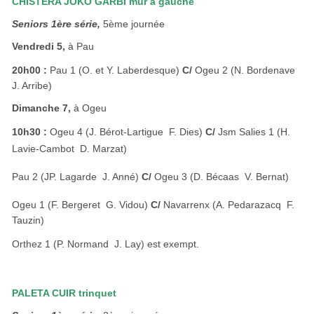
CHISTERA JOKO GARBI mur à gauche
Seniors 1ère série,
5ème journée
Vendredi 5,
à Pau
20h00 :
Pau 1 (O. et Y. Laberdesque)
C/
Ogeu 2 (N. Bordenave 
J. Arribe)
Dimanche 7,
à Ogeu
10h30 :
Ogeu 4 (J. Bérot-Lartigue  F. Dies)
C/
Jsm Salies 1 (H.
Lavie-Cambot  D. Marzat)
Pau 2 (JP. Lagarde  J. Anné)
C/
Ogeu 3 (D. Bécaas  V. Bernat)
Ogeu 1 (F. Bergeret  G. Vidou)
C/
Navarrenx (A. Pedarazacq  F.
Tauzin)
Orthez 1 (P. Normand  J. Lay) est exempt.
PALETA CUIR trinquet