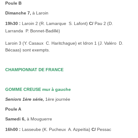
Poule B
Dimanche 7,
à Laroin
19h30 :
Laroin 2 (R. Lamarque  S. Lafont)
C/
Pau 2 (D.
Larranda  P. Bonnet-Badillé)
Laroin 3 (Y. Casaux  C. Haritchague) et Idron 1 (J. Valéro  D.
Bécaas) sont exempts.
CHAMPIONNAT DE FRANCE
GOMME CREUSE mur à gauche
Seniors 1ère série,
1ère journée
Poule A
Samedi 6,
à Mouguerre
16h00 :
Lasseube (K. Pucheux  A. Azpeïtia)
C/
Pessac