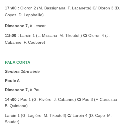
17h00 :
Oloron 2 (M. Bassignana  P. Lacanette)
C/
Oloron 3 (D.
Coyos  D. Lepphaille)
Dimanche 7,
à Lescar
11h00 :
Laroin 1 (L. Missana  M. Tikoutoff)
C/
Oloron 4 (J.
Cabanne  F. Caubère)
PALA CORTA
Seniors 1ère série
Poule A
Dimanche 7,
à Pau
14h00 :
Pau 1 (G. Rivière  J. Cabanne)
C/
Pau 3 (F. Carsuzaa 
B. Quintana)
Laroin 1 (G. Lagière  M. Tikoutoff)
C/
Laroin 4 (D. Cape  M.
Soudar)