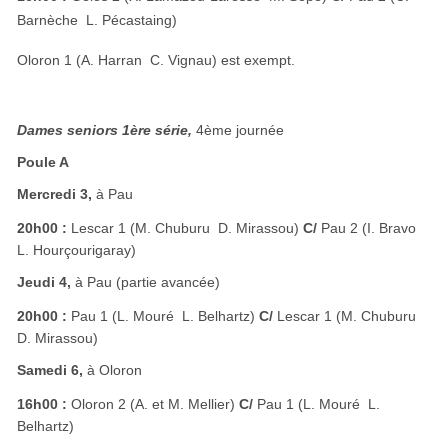
Barnèche  L. Pécastaing)
Oloron 1 (A. Harran  C. Vignau) est exempt.
Dames seniors 1ère série,
4ème journée
Poule A
Mercredi 3,
à Pau
20h00 :
Lescar 1 (M. Chuburu  D. Mirassou)
C/
Pau 2 (I. Bravo 
L. Hourçourigaray)
Jeudi 4,
à Pau (partie avancée)
20h00 :
Pau 1 (L. Mouré  L. Belhartz)
C/
Lescar 1 (M. Chuburu 
D. Mirassou)
Samedi 6,
à Oloron
16h00 :
Oloron 2 (A. et M. Mellier)
C/
Pau 1 (L. Mouré  L.
Belhartz)