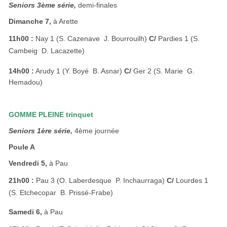
Seniors 3ème série,
demi-finales
Dimanche 7,
à Arette
11h00 :
Nay 1 (S. Cazenave  J. Bourrouilh)
C/
Pardies 1 (S.
Cambeig  D. Lacazette)
14h00 :
Arudy 1 (Y. Boyé  B. Asnar)
C/
Ger 2 (S. Marie  G.
Hemadou)
GOMME PLEINE trinquet
Seniors 1ère série,
4ème journée
Poule A
Vendredi 5,
à Pau
21h00 :
Pau 3 (O. Laberdesque  P. Inchaurraga)
C/
Lourdes 1
(S. Etchecopar  B. Prissé-Frabe)
Samedi 6,
à Pau