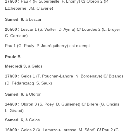
17h00 :
Pau 4 (F. Suberbielle  P. Lhomy)
C/
Oloron 2 (P.
Etchebarne  JM. Claverie)
Samedi 6,
à Lescar
20h00 :
Lescar 1 (S. Walter  D. Ayma)
C/
Lourdes 2 (L. Broyer 
C. Carrique)
Pau 1 (G. Pauly  P. Jauréguiberry) est exempt.
Poule B
Mercredi 3,
à Gelos
17h00 :
Gelos 1 (P. Pouchan-Lahore  N. Bordenave)
C/
Bizanos
(D. Pédarazacq  S. Saux)
Samedi 6,
à Oloron
14h00 :
Oloron 3 (S. Poey  D. Guillemet)
C/
Billère (G. Oncins 
L. Giraud)
Samedi 6,
à Gelos
16h00 :
Gelos 2 (X. Lamazou-Laresse  M. Sépé)
C/
Pau 2 (C.