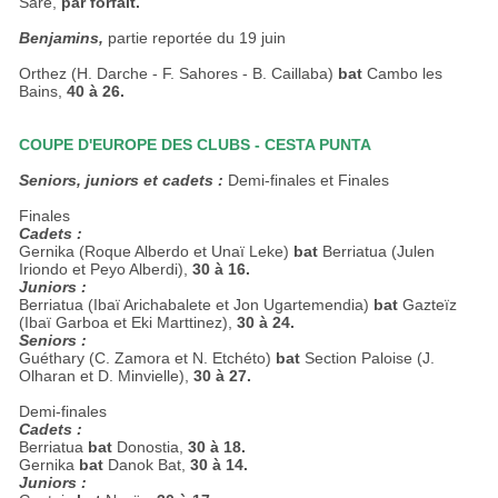
Sare,
par forfait.
Benjamins,
partie reportée du 19 juin
Orthez (H. Darche - F. Sahores - B. Caillaba)
bat
Cambo les
Bains,
40 à 26.
COUPE D'EUROPE DES CLUBS - CESTA PUNTA
Seniors, juniors et cadets :
Demi-finales et Finales
Finales
Cadets :
Gernika (Roque Alberdo et Unaï Leke)
bat
Berriatua (Julen
Iriondo et Peyo Alberdi),
30 à 16.
Juniors :
Berriatua (Ibaï Arichabalete et Jon Ugartemendia)
bat
Gazteïz
(Ibaï Garboa et Eki Marttinez),
30 à 24.
Seniors :
Guéthary (C. Zamora et N. Etchéto)
bat
Section Paloise (J.
Olharan et D. Minvielle),
30 à 27.
Demi-finales
Cadets :
Berriatua
bat
Donostia,
30 à 18.
Gernika
bat
Danok Bat,
30 à 14.
Juniors :