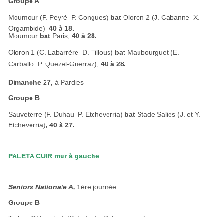
Groupe A
Moumour (P. Peyré  P. Congues)
bat
Oloron 2 (J. Cabanne  X.
Orgambide),
40 à 18.
Moumour
bat
Paris,
40 à 28.
Oloron 1 (C. Labarrère  D. Tillous)
bat
Maubourguet (E.
Carballo  P. Quezel-Guerraz)
,
40 à 28.
Dimanche 27,
à Pardies
Groupe B
Sauveterre (F. Duhau  P. Etcheverria)
bat
Stade Salies (J. et Y.
Etcheverria)
, 40 à 27.
PALETA CUIR mur à gauche
Seniors Nationale A,
1ère journée
Groupe B