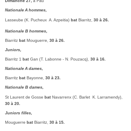
Dimanche 27,
à Pau
Nationale A hommes,
Lasseube (K. Pucheux  A. Azpeitia)
bat
Biarritz,
30 à 26.
Nationale B hommes,
Biarritz
bat
Mouguerre,
30 à 26.
Juniors,
Biarritz 1
bat
Gan (T. Labonne - N. Pouzacq),
30 à 16.
Nationale A dames,
Biarritz
bat
Bayonne,
30 à 23.
Nationale B dames,
St Laurent de Gosse
bat
Navarrenx (C. Barlet  K. Larramendy),
30 à 20.
Juniors filles,
Mouguerre
bat
Biarritz,
30 à 15.