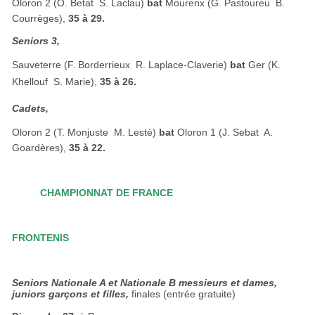
Oloron 2 (O. Betat  S. Laclau)
bat
Mourenx (G. Pastoureu  B.
Courrèges),
35 à 29.
Seniors 3,
Sauveterre (F. Borderrieux  R. Laplace-Claverie)
bat
Ger (K.
Khellouf  S. Marie),
35 à 26.
Cadets,
Oloron 2 (T. Monjuste  M. Lesté)
bat
Oloron 1 (J. Sebat  A.
Goardères),
35 à 22.
CHAMPIONNAT DE FRANCE
FRONTENIS
Seniors Nationale A et Nationale B messieurs et dames,
juniors garçons et filles,
finales (entrée gratuite)