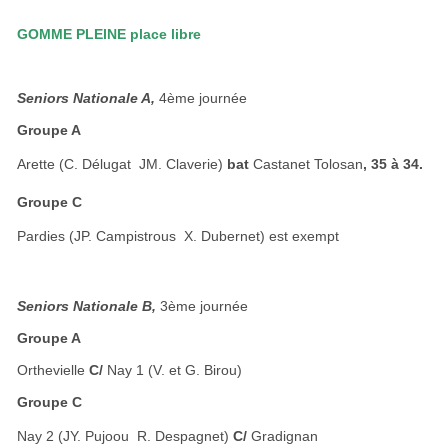
GOMME PLEINE place libre
Seniors Nationale A,
4ème journée
Groupe A
Arette (C. Délugat  JM. Claverie)
bat
Castanet Tolosan
, 35 à 34.
Groupe C
Pardies (JP. Campistrous  X. Dubernet) est exempt
Seniors Nationale B,
3ème journée
Groupe A
Orthevielle
C/
Nay 1 (V. et G. Birou)
Groupe C
Nay 2 (JY. Pujoou  R. Despagnet)
C/
Gradignan