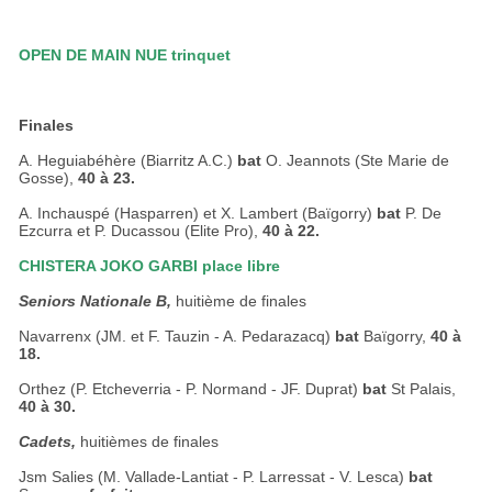
OPEN DE MAIN NUE trinquet
Finales
A. Heguiabéhère (Biarritz A.C.)
bat
O. Jeannots (Ste Marie de
Gosse),
40 à 23.
A. Inchauspé (Hasparren) et X. Lambert (Baïgorry)
bat
P. De
Ezcurra et P. Ducassou (Elite Pro),
40 à 22.
CHISTERA JOKO GARBI place libre
Seniors Nationale B,
huitième de finales
Navarrenx (JM. et F. Tauzin - A. Pedarazacq)
bat
Baïgorry,
40 à
18.
Orthez (P. Etcheverria - P. Normand - JF. Duprat)
bat
St Palais,
40 à 30.
Cadets,
huitièmes de finales
Jsm Salies (M. Vallade-Lantiat - P. Larressat - V. Lesca)
bat