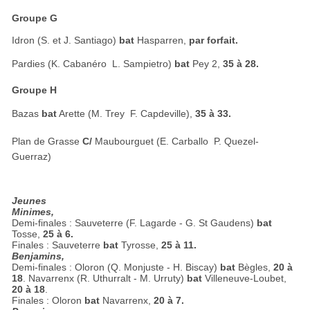
Groupe G
Idron (S. et J. Santiago)
bat
Hasparren,
par forfait.
Pardies (K. Cabanéro  L. Sampietro)
bat
Pey 2,
35 à 28.
Groupe H
Bazas
bat
Arette (M. Trey  F. Capdeville)
,
35 à 33.
Plan de Grasse
C/
Maubourguet (E. Carballo  P. Quezel-
Guerraz)
Jeunes
Minimes,
Demi-finales : Sauveterre (F. Lagarde - G. St Gaudens)
bat
Tosse,
25 à 6.
Finales : Sauveterre
bat
Tyrosse,
25 à 11.
Benjamins,
Demi-finales : Oloron (Q. Monjuste - H. Biscay)
bat
Bègles,
20 à
18
. Navarrenx (R. Uthurralt - M. Urruty)
bat
Villeneuve-Loubet,
20 à 18
.
Finales : Oloron
bat
Navarrenx,
20 à 7.