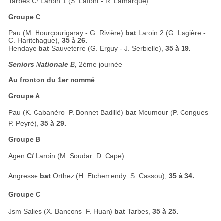
Tarbes C/ Laroin 1 (S. Lafont - R. Lamarque)
Groupe C
Pau (M. Hourçourigaray - G. Rivière)
bat
Laroin 2 (G. Lagière -
C. Haritchague),
35 à 26.
Hendaye
bat
Sauveterre (G. Erguy - J. Serbielle),
35 à 19.
Seniors Nationale B,
2ème journée
Au fronton du 1er nommé
Groupe A
Pau (K. Cabanéro  P. Bonnet Badillé)
bat
Moumour (P. Congues 
P. Peyré),
35 à 29.
Groupe B
Agen
C/
Laroin (M. Soudar  D. Cape)
Angresse
bat
Orthez (H. Etchemendy  S. Cassou)
,
35 à 34.
Groupe C
Jsm Salies (X. Bancons  F. Huan)
bat
Tarbes,
35 à 25.