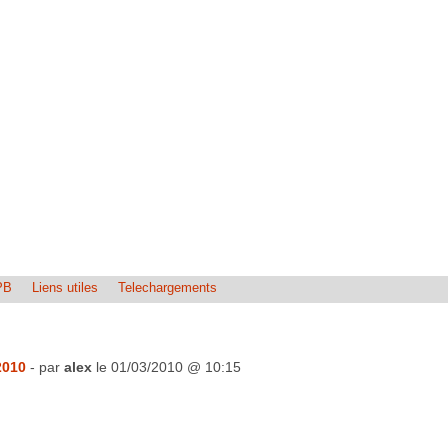
PB
Liens utiles
Telechargements
2010
- par
alex
le 01/03/2010 @ 10:15