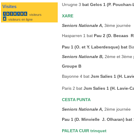
Urrugne 3
bat Gelos 1 (P. Pouchan-
Visites
visiteurs
XARE
visiteurs en ligne
Seniors Nationale A,
3ème journée
Hasparren 1 bat
Pau 2 (D. Becaas  R
Pau 1 (O. et Y. Laberdesque) bat
Bia
Seniors Nationale B,
2ème et 3ème p
Groupe B
Bayonne 4 bat
Jsm Salies 1 (H. Lavi
Paris 2 bat
Jsm Salies 1 (H. Lavie-C
CESTA PUNTA
Seniors Nationale A,
2ème journée
Pau 1 (D. Minvielle  J. Olharan) bat
PALETA CUIR trinquet