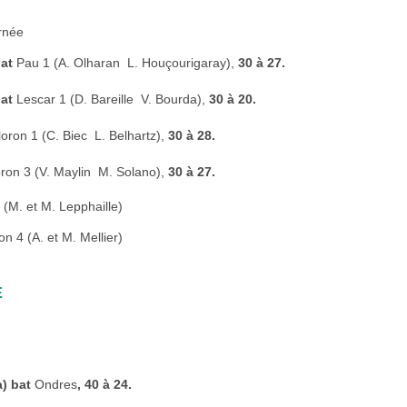
rnée
bat
Pau 1 (A. Olharan  L. Houçourigaray),
30 à 27.
at
Lescar 1 (D. Bareille  V. Bourda),
30 à 20.
oron 1 (C. Biec  L. Belhartz),
30 à 28.
ron 3 (V. Maylin  M. Solano),
30 à 27.
(M. et M. Lepphaille)
n 4 (A. et M. Mellier)
E
a) bat
Ondres
, 40 à 24.