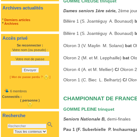
GOMME CREUSE trinquet
Archives actualités
Dames seniors 1ère série,
2ème jou
°
Derniers articles
Billère 1 (S. Joantéguy  A. Bounaud)
°
Archives
Billère 1 (S. Joantéguy  A. Bounaud)
b
Accès privé
Oloron 3 (V. Maylin  M. Solano)
bat
Ol
Se reconnecter :
Votre nom (ou pseudo) :
Oloron 2 (M. et M. Lepphaille)
bat
Olo
Votre mot de passe
Oloron 4 (A. et M. Mellier)
C/
Oloron 2 
Envoyer
[ Mot de passe perdu ?
]
Oloron 1 (C. Biec  L. Belhartz)
C/
Oloro
6 membres
Connectés :
CHAMPIONNAT DE FRANC
( personne )
GOMME PLEINE trinquet
Recherche
Seniors Nationale B,
demi-finales
Pau 1 (F. Suberbielle  P. Inchaurrag