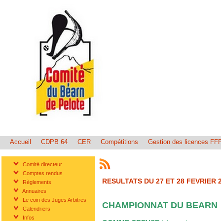
Accueil
CDPB 64
CER
Compétitions
Gestion des licences FF
Comité directeur
Comptes rendus
RESULTATS DU 27 ET 28 FEVRIER 
Règlements
Annuaires
Le coin des Juges Arbitres
CHAMPIONNAT DU BEARN
Calendriers
Infos