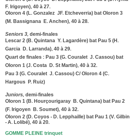
F. Irigoyen)
,
40 à 27.
Oloron 4 (L. Gonzalez  JF. Etcheverria)
bat
Oloron 3
(M. Bassignana  E. Anchen)
,
40 à 28.
Seniors 3,
demi-finales
Lescar 2 (B. Quintana  Y. Lagardère)
bat
Pau 5 (H.
Garcia  D. Larranda)
, 40 à 29.
Quart de finales : Pau 3 (G. Couralet  J. Cassou)
bat
Oloron 1 (J. Costa  D. St Martin),
40 à 32.
Pau 3 (G. Couralet  J. Cassou)
C/
Oloron 4 (C.
Hargous  P. Ruiz)
Juniors,
demi-finales
Oloron 1 (B. Hourçourigaray  B. Quintana)
bat
Pau 2
(F. Irigoyen  B. Soumet),
40 à 32.
Oloron 2 (D. Coyos - D. Lepphaille)
bat
Pau 1 (V. Gilbin
- A. Lolibé),
40 à 20.
GOMME PLEINE trinquet