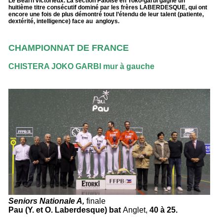
Le Béarn victorieux. La section Paloise en Yoko-garbi gagne un
huitième titre consécutif dominé par les frères LABERDESQUE, qui ont
encore une fois de plus démontré tout l’étendu de leur talent (patiente,
dextérité, intelligence) face au
angloys.
CHAMPIONNAT DE FRANCE
CHISTERA JOKO GARBI mur à gauche
Seniors Nationale A,
finale
Pau (Y. et O. Laberdesque) bat
Anglet,
40 à 25.