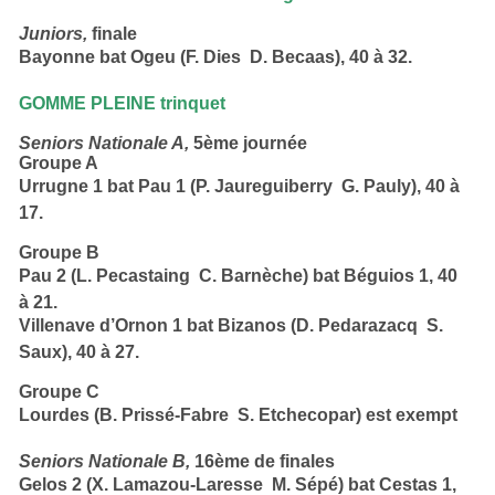
Juniors,
finale
Bayonne
bat
Ogeu (F. Dies  D. Becaas)
,
40 à 32.
GOMME PLEINE trinquet
Seniors Nationale A,
5ème journée
Groupe A
Urrugne 1
bat
Pau 1 (P. Jaureguiberry  G. Pauly), 40 à
17.
Groupe B
Pau 2 (L. Pecastaing  C. Barnèche) bat
Béguios 1
, 40
à 21.
Villenave d’Ornon 1
bat Bizanos (D. Pedarazacq  S.
Saux)
,
40 à 27.
Groupe C
Lourdes (B. Prissé-Fabre  S. Etchecopar) est exempt
Seniors Nationale B,
16ème de finales
Gelos 2 (X. Lamazou-Laresse  M. Sépé) bat
Cestas 1,