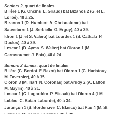
Seniors
2,
quart
de finales
Billère 1 (G. Oncins  L. Giraud)
bat
Bizanos 2 (G. et L.
Lolibé),
40 à 25.
Bizanos 1 (D. Humbert  A. Chrisostome)
bat
Sauveterre 1 (J. Serbielle  G. Erguy)
, 40 à 39.
Idron 1 (J. et S. Valéro)
bat
Lourdes 1 (S. Cathala  P.
Duclos),
40 à 39.
Lescar 1 (D. Ayma  S. Walter)
bat
Oloron 1 (M.
Carrasoumet  J. Foix)
,
40 à 24.
Seniors 2 dames,
quart de finales
Billère (C. Berdot  F. Bazot)
bat
Oloron 1 (C. Haristouy 
M. Tavernier),
40 à 35.
Oloron 3 (M. Iriart  N. Coronas)
bat
Arudy 2 (A. Laffon 
M. Maylin
),
40 à 31.
Lescar 1 (C. Lagardère  P. Elissalt)
bat
Oloron 4 (LM.
Lebleu  C. Batan-Laborde)
,
40 à 34
.
Jurançon 1 (S. Bordenave  C. Blasco)
bat
Pau 4 (M. St