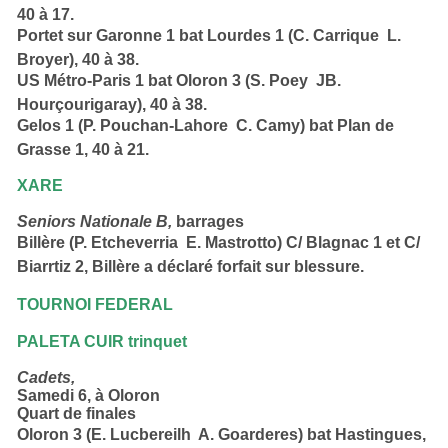
40 à 17.
Portet sur Garonne 1 bat
Lourdes 1 (C. Carrique  L.
Broyer), 40 à 38.
US Métro-Paris 1 bat
Oloron 3 (S. Poey  JB.
Hourçourigaray), 40 à 38.
Gelos 1 (P. Pouchan-Lahore  C. Camy) bat
Plan de
Grasse 1,
40 à 21.
XARE
Seniors Nationale B,
barrages
Billère (P. Etcheverria  E. Mastrotto) C/
Blagnac 1 et C/
Biarrtiz 2, Billère a déclaré forfait sur blessure.
TOURNOI FEDERAL
PALETA CUIR trinquet
Cadets,
Samedi 6,
à Oloron
Quart de finales
Oloron 3 (E. Lucbereilh  A. Goarderes) bat
Hastingues
,