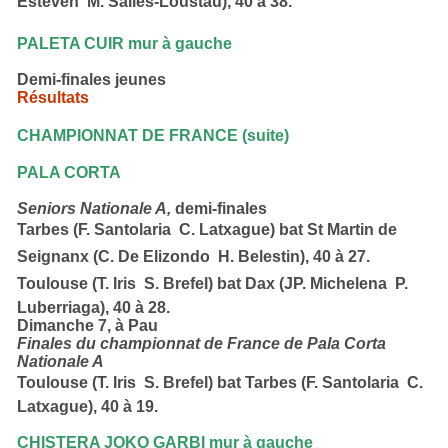
Esteven  M. Salles-Loustau),
40 à 38.
PALETA CUIR mur à gauche
Demi-finales jeunes
Résultats
CHAMPIONNAT DE FRANCE
(suite)
PALA CORTA
Seniors Nationale A,
demi-finales
Tarbes (F. Santolaria  C. Latxague)
bat
St Martin de
Seignanx (C. De Elizondo  H. Belestin),
40 à 27.
Toulouse (T. Iris  S. Brefel)
bat
Dax (JP. Michelena  P.
Luberriaga)
,
40 à 28.
Dimanche 7,
à Pau
Finales du championnat de France de Pala Corta
Nationale A
Toulouse (T. Iris  S. Brefel)
bat
Tarbes (F. Santolaria  C.
Latxague),
40 à 19.
CHISTERA JOKO GARBI mur à gauche