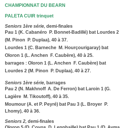
CHAMPIONNAT DU BEARN
PALETA CUIR trinquet
Seniors 1ère série,
demi-finales
Pau 1 (K. Cabanéro  P. Bonnet-Badillé)
bat
Lourdes 2
(M. Pinon  P. Duplaa),
40 à 37.
Lourdes 1 (C. Barneche  M. Hourçourigaray)
bat
Oloron 1 (L. Anchen  F. Caubère)
,
40 à 25.
barrages :
Oloron 1 (L. Anchen  F. Caubère)
bat
Lourdes 2 (M. Pinon  P. Duplaa),
40 à 27.
Seniors 1ère série,
barrages
Pau 2 (N. Makhnoff  A. De Ferron)
bat
Laroin 1 (G.
Lagière  M. Tikoutoff),
40 à 35.
Moumour (A. et P. Peyré)
bat
Pau 3 (L. Broyer  P.
Lhomy),
40 à 36.
Seniors
2,
demi-finales
Oloron 5 (D. Coyos  D. Lepphaille)
bat
Pau 1 (D. Ayma 