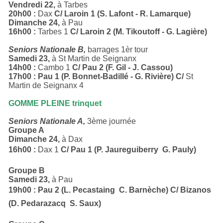
Vendredi 22,
à Tarbes
20h00 :
Dax
C/ Laroin 1 (S. Lafont - R. Lamarque)
Dimanche 24,
à Pau
16h00 :
Tarbes 1
C/ Laroin 2 (M. Tikoutoff - G. Lagière)
Seniors Nationale B,
barrages 1èr tour
Samedi 23,
à St Martin de Seignanx
14h00 :
Cambo 1
C/ Pau 2 (F. Gil - J. Cassou)
17h00 : Pau 1 (P. Bonnet-Badillé - G. Rivière) C/
St
Martin de Seignanx 4
GOMME PLEINE trinquet
Seniors Nationale A,
3ème journée
Groupe A
Dimanche 24,
à Dax
16h00 :
Dax 1
C/ Pau 1 (P. Jaureguiberry  G. Pauly)
Groupe B
Samedi 23,
à Pau
19h00 : Pau 2 (L. Pecastaing  C. Barnèche) C/ Bizanos
(D. Pedarazacq  S. Saux)