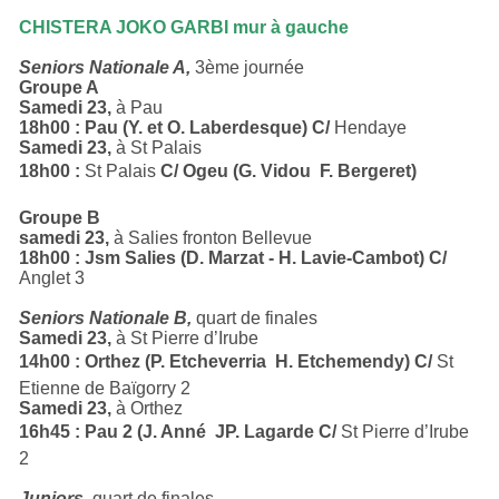
CHISTERA JOKO GARBI mur à gauche
Seniors Nationale A,
3ème journée
Groupe A
Samedi 23,
à Pau
18h00 : Pau (Y. et O. Laberdesque) C/
Hendaye
Samedi 23,
à St Palais
18h00 :
St Palais
C/ Ogeu (G. Vidou  F. Bergeret)
Groupe B
samedi 23,
à Salies fronton Bellevue
18h00 : Jsm Salies (D. Marzat - H. Lavie-Cambot) C/
Anglet 3
Seniors Nationale B,
quart de finales
Samedi 23,
à St Pierre d’Irube
14h00 : Orthez (P. Etcheverria  H. Etchemendy) C/
St
Etienne de Baïgorry 2
Samedi 23,
à Orthez
16h45 : Pau 2 (J. Anné  JP. Lagarde C/
St Pierre d’Irube
2
Juniors,
quart de finales