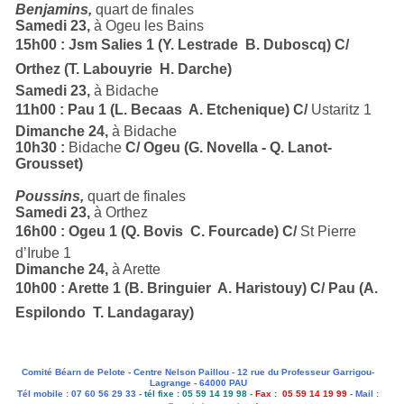
Benjamins,
quart de finales
Samedi 23,
à Ogeu les Bains
15h00 : Jsm Salies 1 (Y. Lestrade  B. Duboscq) C/
Orthez (T. Labouyrie  H. Darche)
Samedi 23,
à Bidache
11h00 : Pau 1 (L. Becaas  A. Etchenique) C/
Ustaritz 1
Dimanche 24,
à Bidache
10h30 :
Bidache
C/ Ogeu (G. Novella - Q. Lanot-
Grousset)
Poussins,
quart de finales
Samedi 23,
à Orthez
16h00 : Ogeu 1 (Q. Bovis  C. Fourcade) C/
St Pierre
d’Irube 1
Dimanche 24,
à Arette
10h00 : Arette 1 (B. Bringuier  A. Haristouy) C/ Pau (A.
Espilondo  T. Landagaray)
Comité Béarn de Pelote - Centre Nelson Paillou - 12 rue du Professeur Garrigou-
Lagrange - 64000 PAU
Tél mobile : 07 60 56 29 33 -
tél fixe : 05 59 14 19 98
-
Fax : 05 59 14 19 99
- Mail :