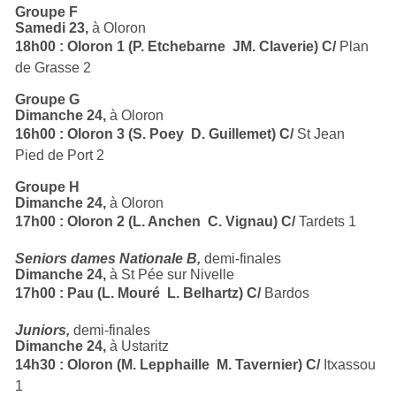
Groupe F
Samedi 23,
à Oloron
18h00 : Oloron 1 (P. Etchebarne  JM. Claverie) C/
Plan
de Grasse 2
Groupe G
Dimanche 24,
à Oloron
16h00 : Oloron 3 (S. Poey  D. Guillemet) C/
St Jean
Pied de Port 2
Groupe H
Dimanche 24,
à Oloron
17h00 : Oloron 2 (L. Anchen  C. Vignau) C/
Tardets 1
Seniors dames Nationale B,
demi-finales
Dimanche 24,
à St Pée sur Nivelle
17h00 : Pau (L. Mouré  L. Belhartz) C/
Bardos
Juniors,
demi-finales
Dimanche 24,
à Ustaritz
14h30 : Oloron (M. Lepphaille  M. Tavernier) C/
Itxassou
1