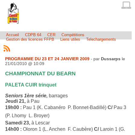
Accueil
CDPB 64
CER
Compétitions
Gestion des licences FFPB
Liens utiles
Telechargements
PROGRAMME DU 23 ET 24 JANVIER 2009
- par
Dussarps
le
21/01/2010 @ 10:09
CHAMPIONNAT DU BEARN
PALETA CUIR trinquet
Seniors 1ère série,
barrages
Jeudi 21,
à Pau
19h00 :
Pau 1 (K. Cabanéro  P. Bonnet-Badillé)
C/
Pau 3
(P. Lhomy  L. Broyer)
Samedi 23,
à Lescar
14h00 :
Oloron 1 (L. Anchen  F. Caubère)
C/
Laroin 1 (G.