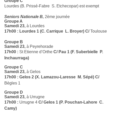
Groupe C
Lourdes (B. Prissé-Fabre  S. Etchecopar) est exempt
Seniors Nationale B,
2ème journée
Groupe A
Samedi 23,
à Lourdes
17h00 : Lourdes 1 (C. Carrique  L. Broyer) C/
Toulouse
Groupe B
Samedi 23,
à Peyrehorade
17h00 :
St Etienne d’Orthe
C/ Pau 1 (F. Suberbielle  P.
Inchaurraga)
Groupe C
Samedi 23,
à Gelos
17h00 : Gelos 2 (X. Lamazou-Laresse  M. Sépé) C/
Bègles 1
Groupe D
Samedi 23,
à Urrugne
17h00 :
Urrugne 4
C/ Gelos 1 (P. Pouchan-Lahore  C.
Camy)