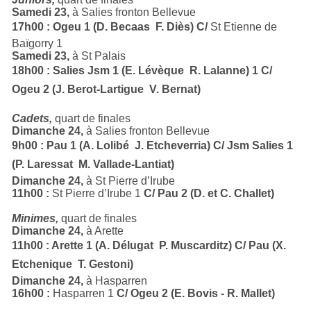
Samedi 23,
à Salies fronton Bellevue
17h00 : Ogeu 1 (D. Becaas  F. Diès) C/
St Etienne de
Baïgorry 1
Samedi 23,
à St Palais
18h00 : Salies Jsm 1 (E. Lévèque  R. Lalanne) 1 C/
Ogeu 2 (J. Berot-Lartigue  V. Bernat)
Cadets,
quart de finales
Dimanche 24,
à Salies fronton Bellevue
9h00 : Pau 1 (A. Lolibé  J. Etcheverria) C/ Jsm Salies 1
(P. Laressat  M. Vallade-Lantiat)
Dimanche 24,
à St Pierre d’Irube
11h00 :
St Pierre d’Irube 1
C/ Pau 2 (D. et C. Challet)
Minimes,
quart de finales
Dimanche 24,
à Arette
11h00 : Arette 1 (A. Délugat  P. Muscarditz) C/ Pau (X.
Etchenique  T. Gestoni)
Dimanche 24,
à Hasparren
16h00 :
Hasparren 1
C/ Ogeu 2 (E. Bovis - R. Mallet)