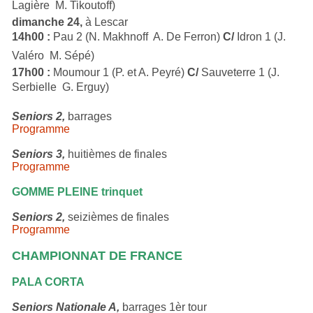
Lagière  M. Tikoutoff)
dimanche 24,
à Lescar
14h00 :
Pau 2 (N. Makhnoff  A. De Ferron)
C/
Idron 1 (J.
Valéro  M. Sépé)
17h00 :
Moumour 1 (P. et A. Peyré)
C/
Sauveterre 1 (J.
Serbielle  G. Erguy)
Seniors 2,
barrages
Programme
Seniors 3,
huitièmes de finales
Programme
GOMME PLEINE trinquet
Seniors 2,
seizièmes de finales
Programme
CHAMPIONNAT DE FRANCE
PALA CORTA
Seniors Nationale A,
barrages 1èr tour