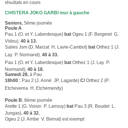
résultats en cours
CHISTERA JOKO GARBI mur à gauche
Seniors,
5ème journée
Poule A
Pau 1 (O. et Y. Laberdesque)
bat
Ogeu 1 (F. Bergeret  G.
Vidou)
40 à 13.
,
Salies Jsm (D. Marzat  H. Lavie-Cambot)
bat
Orthez 1 (J.
Lay  P. Normand)
40 à 33.
,
Pau 1 (O. et Y. Laberdesque)
bat
Orthez 1 (J. Lay  P.
Normand),
40 à 18.
Samedi 28,
à Pau
18h00 :
Pau 2 (J. Anné  JP. Lagarde)
C/
Orthez 2 (P.
Etcheverria  H. Etchemendy)
Poule B
, 6ème journée
Arette 1 (G. Voisin  P. Larrouy)
bat
Pau 3 (R. Boudet  L.
Jungas),
40 à 32.
Ogeu 2 (J. Arribe  V. Bernat) est exempt