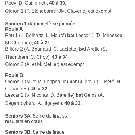
Poey  D. Guillemet),
40 à 30.
Oloron 1 (P. Etchebarne  JM. Claverie) est exempt
Seniors 1 dames,
4ème journée
Poule A
Pau 1 (L. Belhartz  L. Mouré)
bat
Lescar 1 (D. Mirassou 
M. Chuburu),
40 à 21.
Billère 2 (A. Bounaud  C. Laclotte)
bat
Arette (S.
Thamtham  C. Choy)
40 à 34
,
Oloron 2 (A. et M. Mellier) est exempt
Poule B
Oloron 1 (M. et M. Lepphaille)
bat
Billère 1 (E. Péré  N.
Cabannes),
40 à 32.
Lescar 2 (V. Nicolas  D. Bareille)
bat
Gelos (A.
Sagardoyburu  A. Irigoyen),
40 à 33.
Seniors 3A,
8ème de finales
résultats en cours
Seniors 3B,
8ème de finale