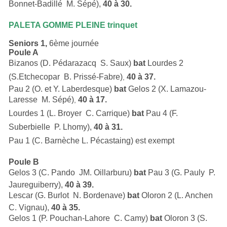
Bonnet-Badillé  M. Sépé),
40 à 30.
PALETA GOMME PLEINE trinquet
Seniors 1,
6ème journée
Poule A
Bizanos (D. Pédarazacq  S. Saux)
bat
Lourdes 2
(S.Etchecopar  B. Prissé-Fabre)
40 à 37.
,
Pau 2 (O. et Y. Laberdesque)
bat
Gelos 2 (X. Lamazou-
Laresse  M. Sépé)
40 à 17.
,
Lourdes 1 (L. Broyer  C. Carrique)
bat
Pau 4 (F.
Suberbielle  P. Lhomy),
40 à 31.
Pau 1 (C. Barnèche L. Pécastaing) est exempt
Poule B
Gelos 3 (C. Pando  JM. Oillarburu)
bat
Pau 3 (G. Pauly  P.
Jaureguiberry),
40 à 39.
Lescar (G. Burlot  N. Bordenave)
bat
Oloron 2 (L. Anchen 
C. Vignau),
40 à 35.
Gelos 1 (P. Pouchan-Lahore  C. Camy)
bat
Oloron 3 (S.