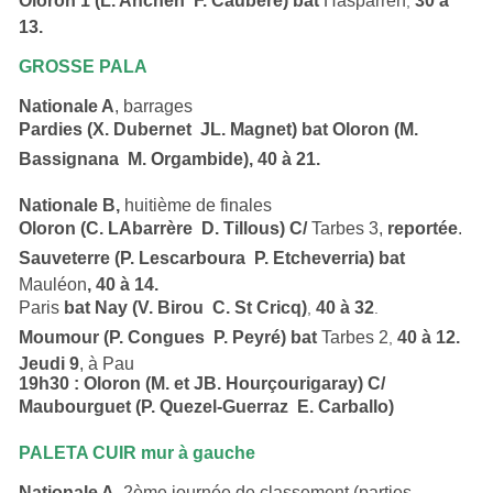
Oloron 1 (L. Anchen  F. Caubère) bat
Hasparren
30 à
,
13.
GROSSE PALA
Nationale A
, barrages
Pardies (X. Dubernet  JL. Magnet) bat
Oloron (M.
Bassignana  M. Orgambide), 40 à 21.
Nationale B,
huitième de finales
Oloron (C. LAbarrère  D. Tillous) C/
Tarbes 3,
reportée
.
Sauveterre (P. Lescarboura  P. Etcheverria) bat
Mauléon
, 40 à 14.
Paris
bat Nay (V. Birou  C. St Cricq)
40 à 32
,
.
Moumour (P. Congues  P. Peyré) bat
Tarbes 2
40 à 12.
,
Jeudi 9
, à Pau
19h30 : Oloron (M. et JB. Hourçourigaray) C/
Maubourguet (P. Quezel-Guerraz  E. Carballo)
PALETA CUIR mur à gauche
Nationale A,
2ème journée de classement (parties