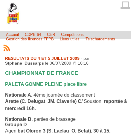
Accueil
CDPB 64
CER
Compétitions
Gestion des licences FFPB
Liens utiles
Telechargements
RESULTATS DU 4 ET 5 JUILLET 2009
- par
Stphane_Dussarps
le 06/07/2009 @ 10:16
CHAMPIONNAT DE FRANCE
PALETA GOMME PLEINE place libre
Nationale A,
4ème journée de classement
Arette (C. Delugat  JM. Claverie) C/
Souston
reportée à
,
mercredi 16h.
Nationale B,
parties de brassage
Groupe D
Agen
bat Oloron 3 (S. Laclau  O. Betat)
30 à 15.
,