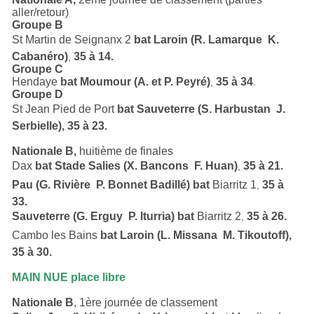
aller/retour)
Groupe B
St Martin de Seignanx 2
bat Laroin (R. Lamarque  K.
Cabanéro)
35 à 14.
,
Groupe C
Hendaye
bat Moumour (A. et P. Peyré)
35 à 34
,
.
Groupe D
St Jean Pied de Port
bat
Sauveterre (S. Harbustan  J.
Serbielle), 35 à 23.
Nationale B,
huitième de finales
Dax
bat Stade Salies (X. Bancons  F. Huan)
35 à 21.
,
Pau (G. Rivière  P. Bonnet Badillé) bat
Biarritz 1
35 à
,
33.
Sauveterre (G. Erguy  P. Iturria) bat
Biarritz 2
35 à 26.
,
Cambo les Bains
bat
Laroin (L. Missana  M. Tikoutoff),
35 à 30.
MAIN NUE place libre
Nationale B
, 1ère journée de classement