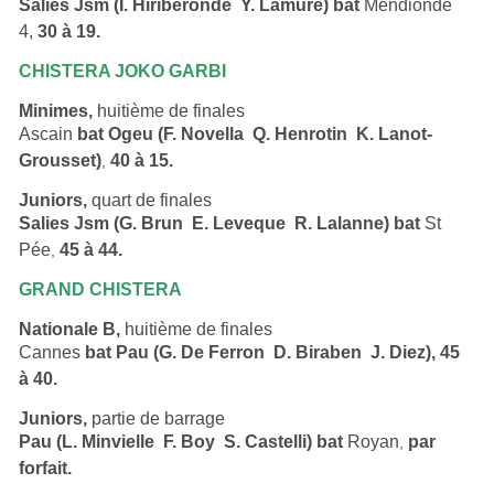
Salies Jsm (I. Hiribéronde  Y. Lamure) bat
Mendionde
4,
30 à 19.
CHISTERA JOKO GARBI
Minimes,
huitième de finales
Ascain
bat Ogeu (F. Novella  Q. Henrotin  K. Lanot-
Grousset)
40 à 15.
,
Juniors,
quart de finales
Salies Jsm (G. Brun  E. Leveque  R. Lalanne) bat
St
Pée
45 à 44.
,
GRAND CHISTERA
Nationale B,
huitième de finales
Cannes
bat
Pau (G. De Ferron  D. Biraben  J. Diez), 45
à 40.
Juniors,
partie de barrage
Pau (L. Minvielle  F. Boy  S. Castelli) bat
Royan
par
,
forfait.