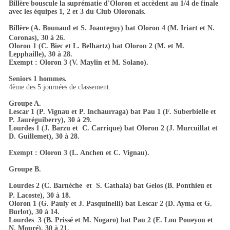
Billère bouscule la suprématie d'Oloron et accèdent au 1/4 de finale
avec les équipes 1, 2 et 3 du Club Oloronais.
Billère (A. Bounaud et S. Joanteguy) bat Oloron 4 (M. Iriart et N.
Coronas), 30 à 26.
Oloron 1 (C. Biec et L. Belhartz) bat Oloron 2 (M. et M.
Lepphaille), 30 à 28.
Exempt : Oloron 3 (V. Maylin et M. Solano).
Seniors 1 hommes.
4ème des 5 journées de classement.
Groupe A.
Lescar 1 (P. Vignau et P. Inchaurraga) bat Pau 1 (F. Suberbielle et
P. Jauréguiberry), 30 à 29.
Lourdes 1 (J. Barzu et C. Carrique) bat Oloron 2 (J. Murcuillat et
D. Guillemet), 30 à 28.
Exempt : Oloron 3 (L. Anchen et C. Vignau).
Groupe B.
Lourdes 2 (C. Barnèche et S. Cathala) bat Gelos (B. Ponthieu et
P. Lacoste), 30 à 18.
Oloron 1 (G. Pauly et J. Pasquinelli) bat Lescar 2 (D. Ayma et G.
Burlot), 30 à 14.
Lourdes 3 (B. Prissé et M. Nogaro) bat Pau 2 (E. Lou Poueyou et
N. Mouré), 30 à 21.