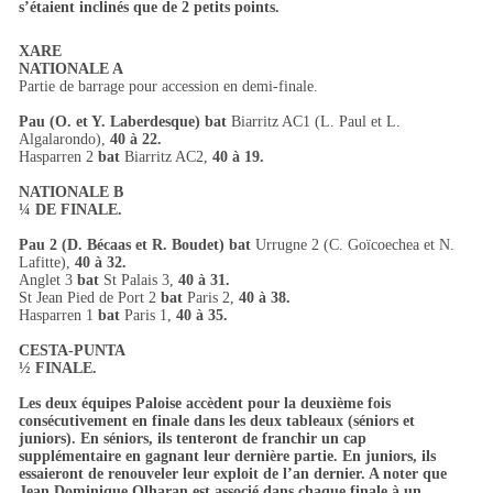
s’étaient inclinés que de 2 petits points.
XARE
NATIONALE A
Partie de barrage pour accession en demi-finale.
Pau (O. et Y. Laberdesque) bat
Biarritz AC1 (L. Paul et L.
Algalarondo),
40 à 22.
Hasparren 2
bat
Biarritz AC2,
40 à 19.
NATIONALE B
¼ DE FINALE.
Pau 2 (D. Bécaas et R. Boudet) bat
Urrugne 2 (C. Goïcoechea et N.
Lafitte),
40 à 32.
Anglet 3
bat
St Palais 3,
40 à 31.
St Jean Pied de Port 2
bat
Paris 2,
40 à 38.
Hasparren 1
bat
Paris 1,
40 à 35.
CESTA-PUNTA
½ FINALE.
Les deux équipes Paloise accèdent pour la deuxième fois
consécutivement en finale dans les deux tableaux (séniors et
juniors). En séniors, ils tenteront de franchir un cap
supplémentaire en gagnant leur dernière partie. En juniors, ils
essaieront de renouveler leur exploit de l’an dernier. A noter que
Jean Dominique Olharan est associé dans chaque finale à un