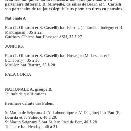
partenaire différent. D. Minvielle, de salies de Béarn et S. Castelli
son partenaire de toujours depuis leurs premiers titres en poussins.
Nationale A
Pau (J. Olharan et S. Castelli) bat
Biarritz (J. Tambourindeguy et B.
Mandagaran),
35 à 22.
Guéthary Olharoa
bat
Hossegor ASH,
35 à 27.
JUNIORS.
Pau (J. Olharan et S. Castelli) bat
Hossegor (M. Lesbats et P.
Etcheverry),
35 à 30.
Mauléon
bat
Biarritz,
35 à 20.
PALA CORTA
NATIONALE A, groupe B.
Journée de qualifications.
Première défaite des Palois.
St Martin de Seignanx 4 (Y. Labourdique et V. Duguine)
bat Pau (P.
Bourda et J. Valéro), 40 à 28.
St Martin Seignanx 3
bat
St Jean Pied de Port,
40 à 28.
Toulouse
bat
Hendaye,
40 à 21.