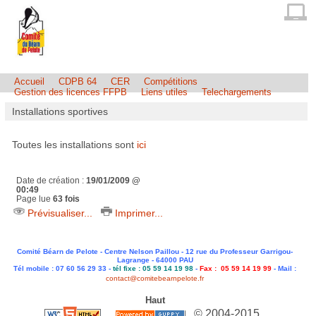
Accueil
CDPB 64
CER
Compétitions
Gestion des licences FFPB
Liens utiles
Telechargements
Installations sportives
Toutes les installations sont
ici
Date de création :
19/01/2009 @
00:49
Page lue
63 fois
Prévisualiser...
Imprimer...
Comité Béarn de Pelote - Centre Nelson Paillou - 12 rue du Professeur Garrigou-
Lagrange - 64000 PAU
Tél mobile : 07 60 56 29 33 -
tél fixe : 05 59 14 19 98
-
Fax : 05 59 14 19 99
- Mail :
contact@comitebearnpelote.fr
Haut
© 2004-2015